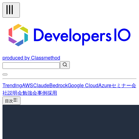
produced by Classmethod
Trending
AWS
Claude
Bedrock
Google Cloud
Azure
セミナー
会
社説明会
勉強会
事例
採用
目次