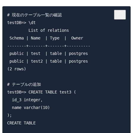
# 現在のテーブル一覧の確認

testDB=> \dt

         List of relations

 Schema | Name  | Type  |  Owner

--------+-------+-------+----------

 public | test  | table | postgres

 public | test2 | table | postgres

(2 rows)

# テーブルの追加

testDB=> CREATE TABLE test3 (

  id_3 integer,

  name varchar(10)

);

CREATE TABLE
