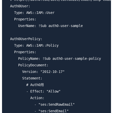
  Auth0User:

    Type: AWS::IAM::User

    Properties:

      UserName: !Sub auth0-user-sample

  Auth0UserPolicy:

    Type: AWS::IAM::Policy

    Properties:

      PolicyName: !Sub auth0-user-sample-policy

      PolicyDocument:

        Version: "2012-10-17"

        Statement:

          # Auth0用

          - Effect: "Allow"

            Action:

              - "ses:SendRawEmail"

              - "ses:SendEmail"
