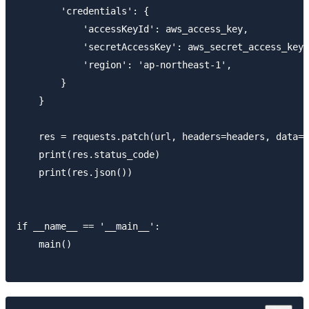
        'credentials': {

            'accessKeyId': aws_access_key,

            'secretAccessKey': aws_secret_access_key,

            'region': 'ap-northeast-1',

        }

    }

    res = requests.patch(url, headers=headers, data=j
    print(res.status_code)

    print(res.json())

if __name__ == '__main__':

    main()
