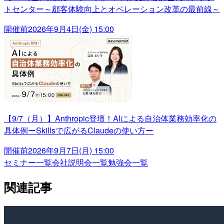
トセンター～顧客体験向上とオペレーション改革の最前線～
開催前
2026年9月4日(金) 15:00
【9/7（月）】Anthropic登壇！AIによる自治体業務効率化の
具体例ーSkillsで広がるClaudeの使い方ー
開催前
2026年9月7日(月) 15:00
セミナー一覧
会社説明会一覧
勉強会一覧
関連記事