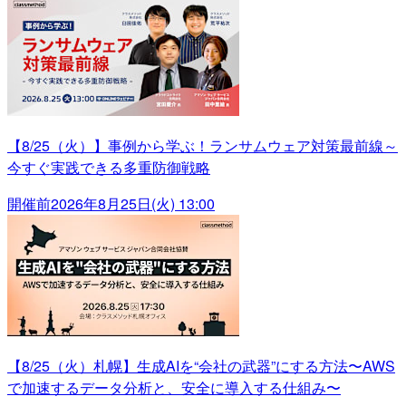
【8/25（火）】事例から学ぶ！ランサムウェア対策最前線～
今すぐ実践できる多重防御戦略
開催前
2026年8月25日(火) 13:00
【8/25（火）札幌】生成AIを“会社の武器”にする方法〜AWS
で加速するデータ分析と、安全に導入する仕組み〜