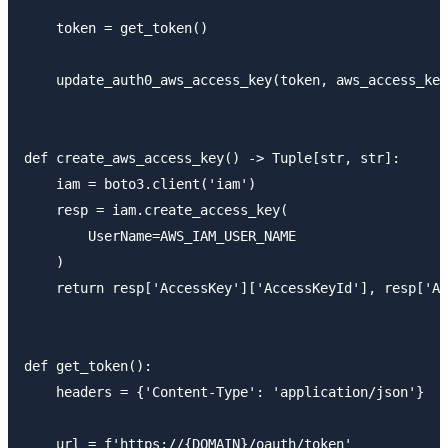
    token = get_token()

    update_auth0_aws_access_key(token, aws_access_key
def create_aws_access_key() -> Tuple[str, str]:

    iam = boto3.client('iam')

    resp = iam.create_access_key(

        UserName=AWS_IAM_USER_NAME

    )

    return resp['AccessKey']['AccessKeyId'], resp['Ac
def get_token():

    headers = {'Content-Type': 'application/json'}

    url = f'https://{DOMAIN}/oauth/token'
