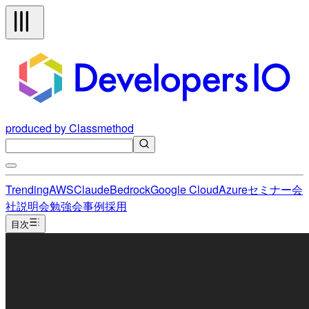
produced by Classmethod
Trending
AWS
Claude
Bedrock
Google Cloud
Azure
セミナー
会
社説明会
勉強会
事例
採用
目次