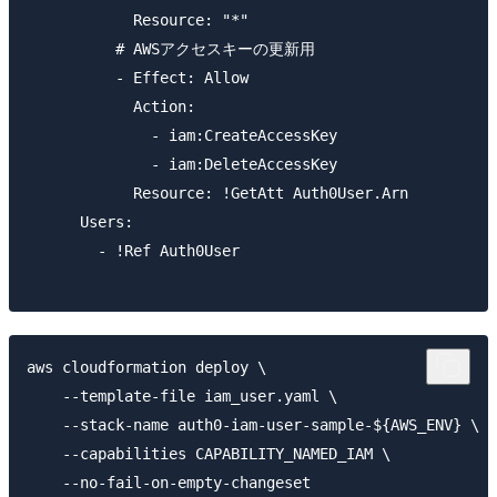
            Resource: "*"

          # AWSアクセスキーの更新用

          - Effect: Allow

            Action:

              - iam:CreateAccessKey

              - iam:DeleteAccessKey

            Resource: !GetAtt Auth0User.Arn

      Users:

        - !Ref Auth0User

aws cloudformation deploy \

    --template-file iam_user.yaml \

    --stack-name auth0-iam-user-sample-${AWS_ENV} \

    --capabilities CAPABILITY_NAMED_IAM \
