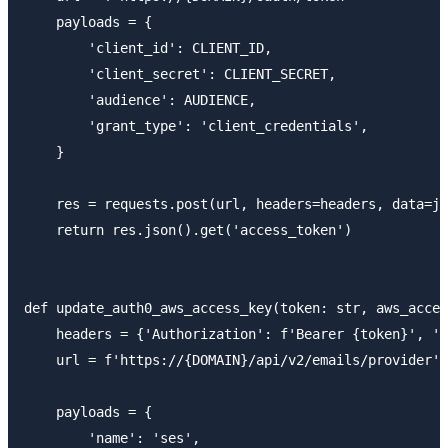
    payloads = {

        'client_id': CLIENT_ID,

        'client_secret': CLIENT_SECRET,

        'audience': AUDIENCE,

        'grant_type': 'client_credentials',

    }

    res = requests.post(url, headers=headers, data=js
    return res.json().get('access_token')

def update_auth0_aws_access_key(token: str, aws_acces
    headers = {'Authorization': f'Bearer {token}', 'C
    url = f'https://{DOMAIN}/api/v2/emails/provider'

    payloads = {

        'name': 'ses',
