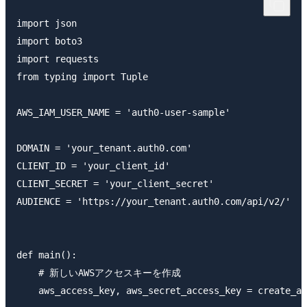
import json

import boto3

import requests

from typing import Tuple

AWS_IAM_USER_NAME = 'auth0-user-sample'

DOMAIN = 'your_tenant.auth0.com'

CLIENT_ID = 'your_client_id'

CLIENT_SECRET = 'your_client_secret'

AUDIENCE = 'https://your_tenant.auth0.com/api/v2/'

def main():

    # 新しいAWSアクセスキーを作成

    aws_access_key, aws_secret_access_key = create_aw