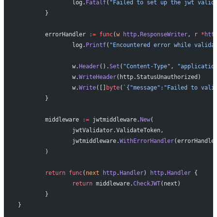
		log.
Fatalf
(
"Failed to set up the jwt valid
	}
	errorHandler 
:=
 func
(
w
 http
.
ResponseWriter
, 
r
 *
htt
		log.
Printf
(
"Encountered error while valida
		w.
Header
().
Set
(
"Content-Type"
, 
"applicatio
		w.
WriteHeader
(http.StatusUnauthorized)
		w.
Write
([]
byte
(
`{"message":"Failed to vali
	}
	middleware 
:=
 jwtmiddleware.
New
(
		jwtValidator.ValidateToken,
		jwtmiddleware.
WithErrorHandler
(errorHandle
	)
	return
 func
(
next
 http
.
Handler
) 
http
.
Handler
 {
		return
 middleware.
CheckJWT
(next)
	}
}