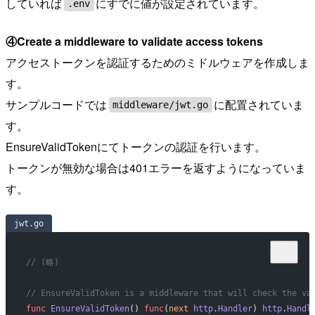
していれば
にすでに値が設定されています。
.env
④Create a middleware to validate access tokens
アクセストークンを認証するためのミドルウェアを作成しま
す。
サンプルコードでは
に配置されていま
middleware/jwt.go
す。
EnsureValidTokenにてトークンの認証を行います。
トークンが無効な場合は401エラーを返すようになっていま
す。
jwt.go
// (略)
// EnsureValidToken is a middleware that will check the va
func
 EnsureValidToken
() 
func
(
next
 http
.
Handler
) 
http
.
Handl