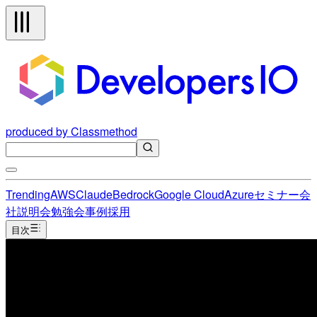
produced by Classmethod
Trending
AWS
Claude
Bedrock
Google Cloud
Azure
セミナー
会
社説明会
勉強会
事例
採用
目次