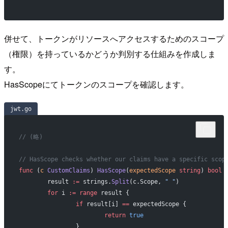
併せて、トークンがリソースへアクセスするためのスコープ
（権限）を持っているかどうか判別する仕組みを作成しま
す。
HasScopeにてトークンのスコープを確認します。
jwt.go
// (略)
// HasScope checks whether our claims have a specific scop
func
 (
c 
CustomClaims
) 
HasScope
(
expectedScope
 string
) 
bool
 
	result 
:=
 strings.
Split
(c.Scope, 
" "
)
	for
 i 
:=
 range
 result {
		if
 result[i] 
==
 expectedScope {
			return
 true
		}