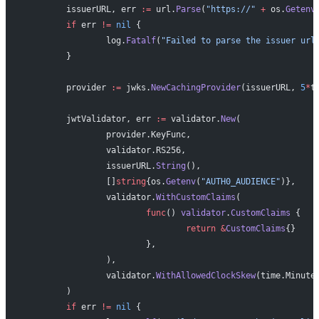
	issuerURL, err 
:=
 url.
Parse
(
"https://"
 +
 os.
Getenv
	if
 err 
!=
 nil
 {
		log.
Fatalf
(
"Failed to parse the issuer url
	}
	provider 
:=
 jwks.
NewCachingProvider
(issuerURL, 
5
*
t
	jwtValidator, err 
:=
 validator.
New
(
		provider.KeyFunc,
		validator.RS256,
		issuerURL.
String
(),
		[]
string
{os.
Getenv
(
"AUTH0_AUDIENCE"
)},
		validator.
WithCustomClaims
(
			func
() 
validator
.
CustomClaims
 {
				return
 &
CustomClaims
{}
			},
		),
		validator.
WithAllowedClockSkew
(time.Minute
	)
	if
 err 
!=
 nil
 {