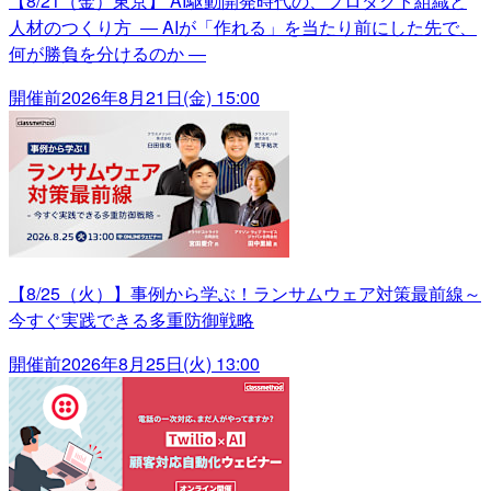
【8/21（金）東京】 AI駆動開発時代の、プロダクト組織と
人材のつくり方 ― AIが「作れる」を当たり前にした先で、
何が勝負を分けるのか ―
開催前
2026年8月21日(金) 15:00
【8/25（火）】事例から学ぶ！ランサムウェア対策最前線～
今すぐ実践できる多重防御戦略
開催前
2026年8月25日(火) 13:00