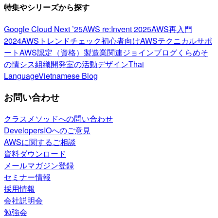
特集やシリーズから探す
Google Cloud Next ’25
AWS re:Invent 2025
AWS再入門
2024
AWSトレンドチェック
初心者向け
AWSテクニカルサポ
ート
AWS認定（資格）
製造業関連
ジョインブログ
くらめそ
の情シス
組織開発室の活動
デザイン
Thai
Language
Vietnamese Blog
お問い合わせ
クラスメソッドへの問い合わせ
DevelopersIOへのご意見
AWSに関するご相談
資料ダウンロード
メールマガジン登録
セミナー情報
採用情報
会社説明会
勉強会