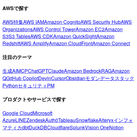
AWSで探す
AWS特集
AWS IAM
Amazon Cognito
AWS Security Hub
AWS
Organizations
AWS Control Tower
Amazon EC2
Amazon
S3
S3 Tables
AWS CDK
Amazon QuickSight
Amazon
Redshift
AWS Amplify
Amazon CloudFront
Amazon Connect
注目のテーマ
生成AI
MCP
ChatGPT
Claude
Amazon Bedrock
RAG
Amazon
Q
GitHub Copilot
Devin
Cursor
Obsidian
モダンデータスタック
Python
セキュリティ
PM
プロダクトやサービスで探す
Google Cloud
Microsoft
Azure
LINE
Zendesk
Auth0
Tableau
Snowflake
Alteryx
インフォ
マティカ
dbt
DuckDB
Cloudflare
Splunk
Vision One
Notion