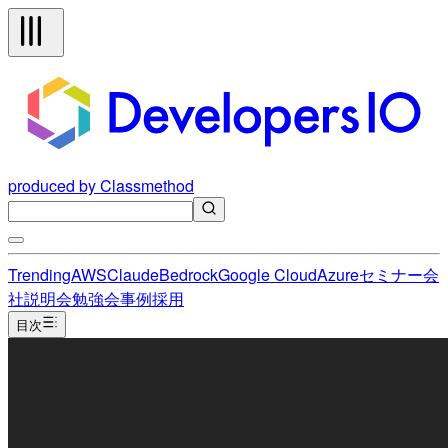
produced by Classmethod
Trending
AWS
Claude
Bedrock
Google Cloud
Azure
セミナー
会
社説明会
勉強会
事例
採用
目次