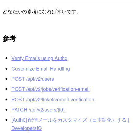
どなたかの参考になれば幸いです。
参考
Verify Emails using Auth0
Customize Email Handling
POST /api/v2/users
POST /api/v2/jobs/verification-email
POST /api/v2/tickets/email-verification
PATCH /api/v2/users/{id}
[Auth0] 配信メールをカスタマイズ（日本語化）する |
DevelopersIO