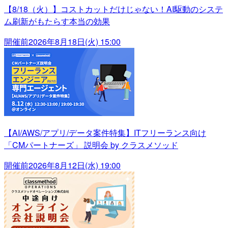
【8/18（火）】コストカットだけじゃない！AI駆動のシステ
ム刷新がもたらす本当の効果
開催前
2026年8月18日(火) 15:00
【AI/AWS/アプリ/データ案件特集】ITフリーランス向け
「CMパートナーズ」 説明会 by クラスメソッド
開催前
2026年8月12日(水) 19:00