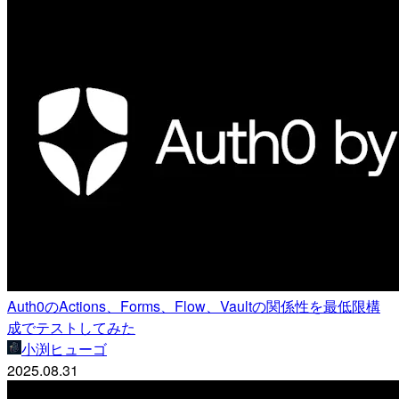
Auth0のActions、Forms、Flow、Vaultの関係性を最低限構
成でテストしてみた
小渕ヒューゴ
2025.08.31