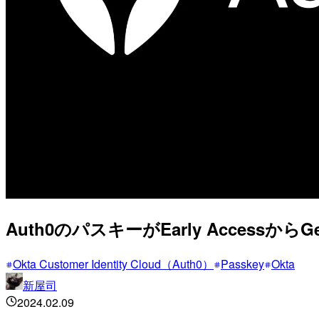
Auth0のパスキーがEarly Accessか
Okta Customer Identity Cloud（Auth0）
Passkey
Okta
新屋司
2024.02.09