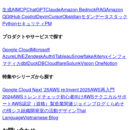
生成AI
MCP
ChatGPT
Claude
Amazon Bedrock
RAG
Amazon
Q
GitHub Copilot
Devin
Cursor
Obsidian
モダンデータスタック
Python
セキュリティ
PM
プロダクトやサービスで探す
Google Cloud
Microsoft
Azure
LINE
Zendesk
Auth0
Tableau
Snowflake
Alteryx
インフォ
マティカ
dbt
DuckDB
Cloudflare
Splunk
Vision One
Notion
特集やシリーズから探す
Google Cloud Next ’25
AWS re:Invent 2025
AWS再入門
2024
AWSトレンドチェック
初心者向け
AWSテクニカルサポ
ート
AWS認定（資格）
製造業関連
ジョインブログ
くらめそ
の情シス
組織開発室の活動
デザイン
Thai
Language
Vietnamese Blog