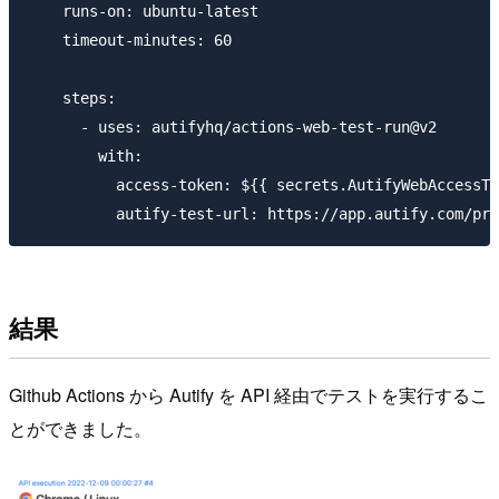
    runs-on: ubuntu-latest

    timeout-minutes: 60

    steps:

      - uses: autifyhq/actions-web-test-run@v2

        with:

          access-token: ${{ secrets.AutifyWebAccessTo
結果
Github Actions から Autify を API 経由でテストを実行するこ
とができました。