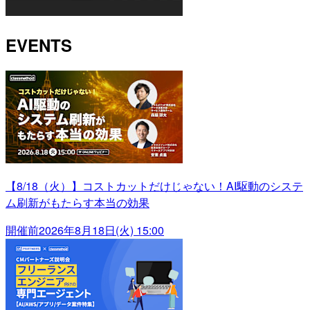
EVENTS
【8/18（火）】コストカットだけじゃない！AI駆動のシステ
ム刷新がもたらす本当の効果
開催前
2026年8月18日(火) 15:00