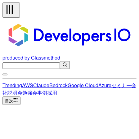
produced by Classmethod
Trending
AWS
Claude
Bedrock
Google Cloud
Azure
セミナー
会
社説明会
勉強会
事例
採用
目次