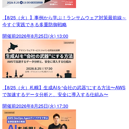
【8/25（火）】事例から学ぶ！ランサムウェア対策最前線～
今すぐ実践できる多重防御戦略
開催前
2026年8月25日(火) 13:00
【8/25（火）札幌】生成AIを“会社の武器”にする方法〜AWS
で加速するデータ分析と、安全に導入する仕組み〜
開催前
2026年8月25日(火) 17:30