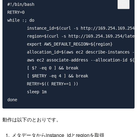
#!/bin/bash

RETRY=0

while :; do

	instance_id=$(curl -s http://169.254.169.254/latest/meta-data/instance-id)

	region=$(curl -s http://169.254.169.254/latest/meta-data/placement/availability-zone | sed -e 's/.$//')

	export AWS_DEFAULT_REGION=${region}

	allocation_id=$(aws ec2 describe-instances --instance-id ${instance_id} | jq -r '.Reservations[].Instances[].Tags[] | select(.Key == "allocation-id").Value')

	aws ec2 associate-address --allocation-id ${allocation_id} --instance ${instance_id}

	[ $? -eq 0 ] && break

	[ $RETRY -eq 4 ] && break

	RETRY=$(( RETRY+=1 ))

	sleep 1m

done
動作は以下のとおりです。
メタデータからinstance_idとregionを取得