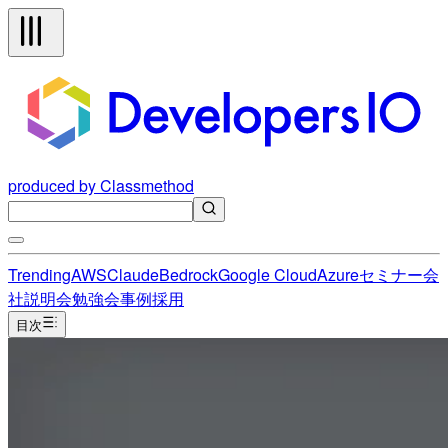
produced by Classmethod
Trending
AWS
Claude
Bedrock
Google Cloud
Azure
セミナー
会
社説明会
勉強会
事例
採用
目次