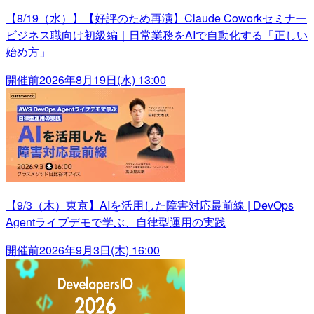
【8/19（水）】【好評のため再演】Claude Coworkセミナー
ビジネス職向け初級編｜日常業務をAIで自動化する「正しい
始め方」
開催前
2026年8月19日(水) 13:00
【9/3（木）東京】AIを活用した障害対応最前線 | DevOps
Agentライブデモで学ぶ、自律型運用の実践
開催前
2026年9月3日(木) 16:00