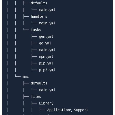
│   │   ├── defaults

│   │   │   └── main.yml

│   │   ├── handlers

│   │   │   └── main.yml

│   │   └── tasks

│   │       ├── gem.yml

│   │       ├── go.yml

│   │       ├── main.yml

│   │       ├── npm.yml

│   │       ├── pip.yml

│   │       └── pip3.yml

│   └── mac

│       ├── defaults

│       │   └── main.yml

│       ├── files

│       │   ├── Library

│       │   │   ├── Application\ Support
