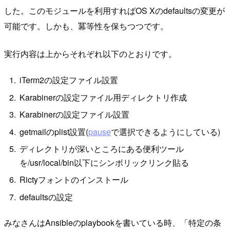
した。このモジュールを利用すればOS Xのdefaultsの変更が
可能です。しかも、冪等性を保ちつつです。
実行内容は上からそれぞれ以下のとおりです。
iTerm2の設定ファイル設置
Karabinerの設定ファイル用ディレクトリ作成
Karabinerの設定ファイル設置
getmailのplist設置(
pause
で選択できるようにしている)
ディレクトリが深いところにある便利ツール
を/usr/local/bin以下にシンボリックリンク貼る
Rictyフォントのインストール
defaultsの設定
みなさんはAnsibleのplaybookを書いている時、「特定の条