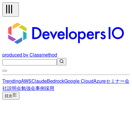
produced by Classmethod
Trending
AWS
Claude
Bedrock
Google Cloud
Azure
セミナー
会
社説明会
勉強会
事例
採用
目次