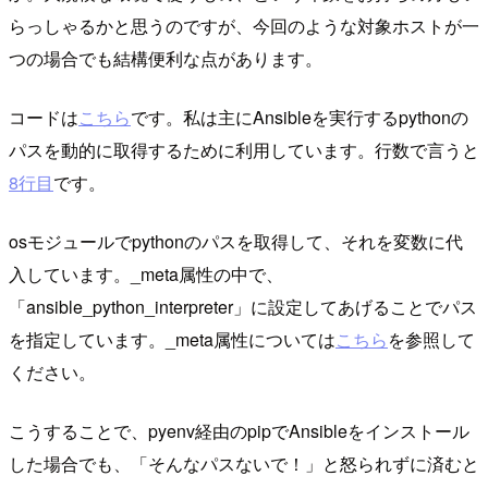
らっしゃるかと思うのですが、今回のような対象ホストが一
つの場合でも結構便利な点があります。
コードは
こちら
です。私は主にAnsibleを実行するpythonの
パスを動的に取得するために利用しています。行数で言うと
8行目
です。
osモジュールでpythonのパスを取得して、それを変数に代
入しています。_meta属性の中で、
「ansible_python_interpreter」に設定してあげることでパス
を指定しています。_meta属性については
こちら
を参照して
ください。
こうすることで、pyenv経由のpipでAnsibleをインストール
した場合でも、「そんなパスないで！」と怒られずに済むと