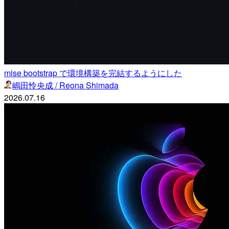
mise bootstrap で環境構築を完結するようにした
嶋田怜央成 / Reona Shimada
2026.07.16