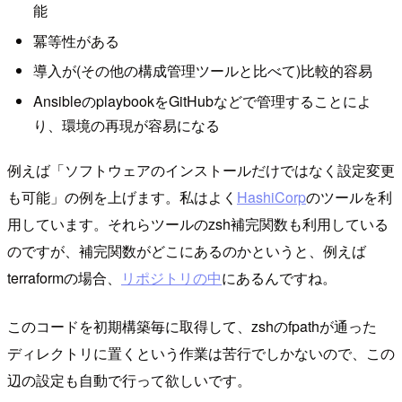
能
冪等性がある
導入が(その他の構成管理ツールと比べて)比較的容易
AnsibleのplaybookをGitHubなどで管理することによ
り、環境の再現が容易になる
例えば「ソフトウェアのインストールだけではなく設定変更
も可能」の例を上げます。私はよく
HashiCorp
のツールを利
用しています。それらツールのzsh補完関数も利用している
のですが、補完関数がどこにあるのかというと、例えば
terraformの場合、
リポジトリの中
にあるんですね。
このコードを初期構築毎に取得して、zshのfpathが通った
ディレクトリに置くという作業は苦行でしかないので、この
辺の設定も自動で行って欲しいです。