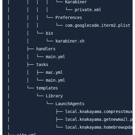
│       │   │   │   └── Karabiner

│       │   │   │       └── private.xml

│       │   │   └── Preferences

│       │   │       └── com.googlecode.iterm2.plist

│       │   └── bin

│       │       └── karabiner.sh

│       ├── handlers

│       │   └── main.yml

│       ├── tasks

│       │   ├── mac.yml

│       │   └── main.yml

│       └── templates

│           └── Library

│               └── LaunchAgents

│                   ├── local.knakayama.compresstmuxl
│                   ├── local.knakayama.getnewmail.pl
│                   └── local.knakayama.homebrewupdat