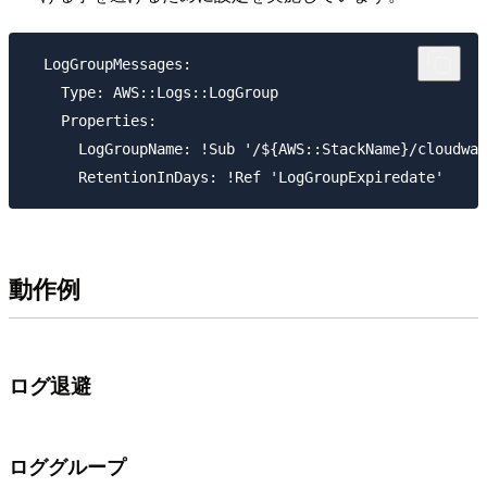
  LogGroupMessages:

    Type: AWS::Logs::LogGroup

    Properties:

      LogGroupName: !Sub '/${AWS::StackName}/cloudwat
動作例
ログ退避
ロググループ