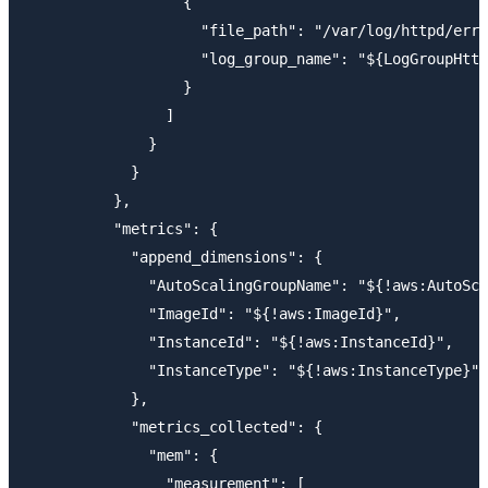
                  {

                    "file_path": "/var/log/httpd/erro
                    "log_group_name": "${LogGroupHttp
                  }

                ]

              }

            }

          },

          "metrics": {

            "append_dimensions": {

              "AutoScalingGroupName": "${!aws:AutoSca
              "ImageId": "${!aws:ImageId}",

              "InstanceId": "${!aws:InstanceId}",

              "InstanceType": "${!aws:InstanceType}"

            },

            "metrics_collected": {

              "mem": {

                "measurement": [
