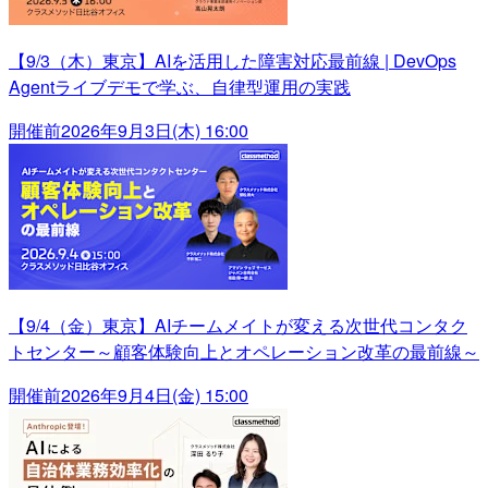
【9/3（木）東京】AIを活用した障害対応最前線 | DevOps
Agentライブデモで学ぶ、自律型運用の実践
開催前
2026年9月3日(木) 16:00
【9/4（金）東京】AIチームメイトが変える次世代コンタク
トセンター～顧客体験向上とオペレーション改革の最前線～
開催前
2026年9月4日(金) 15:00