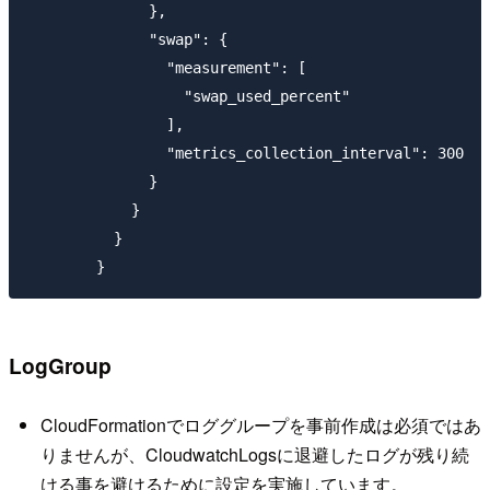
              },

              "swap": {

                "measurement": [

                  "swap_used_percent"

                ],

                "metrics_collection_interval": 300

              }

            }

          }

LogGroup
CloudFormationでロググループを事前作成は必須ではあ
りませんが、CloudwatchLogsに退避したログが残り続
ける事を避けるために設定を実施しています。