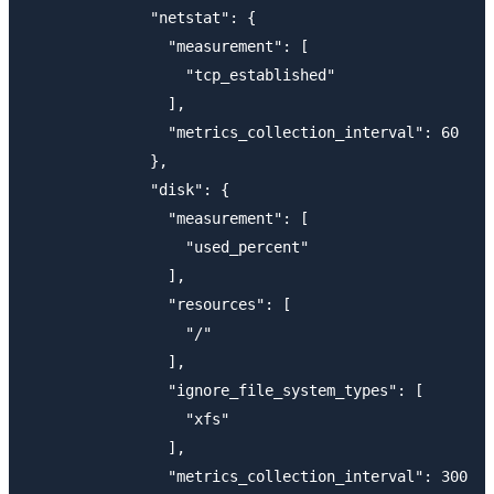
              "netstat": {

                "measurement": [

                  "tcp_established"

                ],

                "metrics_collection_interval": 60

              },

              "disk": {

                "measurement": [

                  "used_percent"

                ],

                "resources": [

                  "/"

                ],

                "ignore_file_system_types": [

                  "xfs"

                ],

                "metrics_collection_interval": 300
