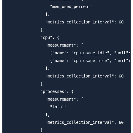
                  "mem_used_percent"

                ],

                "metrics_collection_interval": 60

              },

              "cpu": {

                "measurement": [

                  {"name": "cpu_usage_idle", "unit": 
                  {"name": "cpu_usage_nice", "unit": 
                ],

                "metrics_collection_interval": 60

              },

              "processes": {

                "measurement": [

                  "total"

                ],

                "metrics_collection_interval": 60

              },
