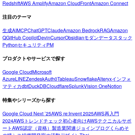
Redshift
AWS Amplify
Amazon CloudFront
Amazon Connect
注目のテーマ
生成AI
MCP
ChatGPT
Claude
Amazon Bedrock
RAG
Amazon
Q
GitHub Copilot
Devin
Cursor
Obsidian
モダンデータスタック
Python
セキュリティ
PM
プロダクトやサービスで探す
Google Cloud
Microsoft
Azure
LINE
Zendesk
Auth0
Tableau
Snowflake
Alteryx
インフォ
マティカ
dbt
DuckDB
Cloudflare
Splunk
Vision One
Notion
特集やシリーズから探す
Google Cloud Next ’25
AWS re:Invent 2025
AWS再入門
2024
AWSトレンドチェック
初心者向け
AWSテクニカルサポ
ート
AWS認定（資格）
製造業関連
ジョインブログ
くらめそ