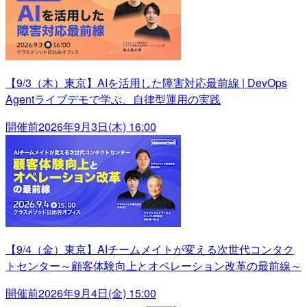
【9/3（木）東京】AIを活用した障害対応最前線 | DevOps
Agentライブデモで学ぶ、自律型運用の実践
開催前
2026年9月3日(木) 16:00
【9/4（金）東京】AIチームメイトが変える次世代コンタク
トセンター～顧客体験向上とオペレーション改革の最前線～
開催前
2026年9月4日(金) 15:00