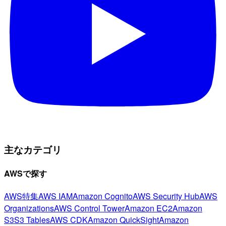
主なカテゴリ
AWSで探す
AWS特集
AWS IAM
Amazon Cognito
AWS Security Hub
AWS
Organizations
AWS Control Tower
Amazon EC2
Amazon
S3
S3 Tables
AWS CDK
Amazon QuickSight
Amazon