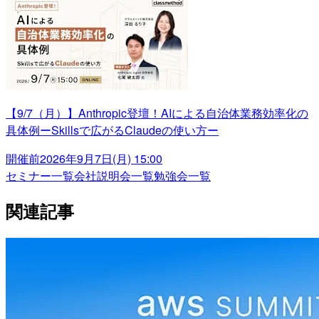
【9/7（月）】Anthropic登壇！AIによる自治体業務効率化の
具体例ーSkillsで広がるClaudeの使い方ー
開催前
2026年9月7日(月) 15:00
セミナー一覧
会社説明会一覧
勉強会一覧
関連記事