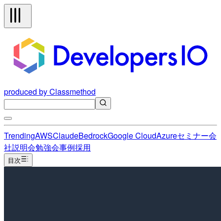
produced by Classmethod
Trending
AWS
Claude
Bedrock
Google Cloud
Azure
セミナー
会
社説明会
勉強会
事例
採用
目次