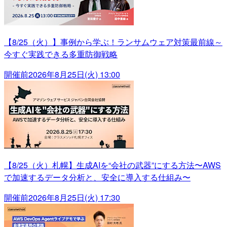
【8/25（火）】事例から学ぶ！ランサムウェア対策最前線～
今すぐ実践できる多重防御戦略
開催前
2026年8月25日(火) 13:00
【8/25（火）札幌】生成AIを“会社の武器”にする方法〜AWS
で加速するデータ分析と、安全に導入する仕組み〜
開催前
2026年8月25日(火) 17:30