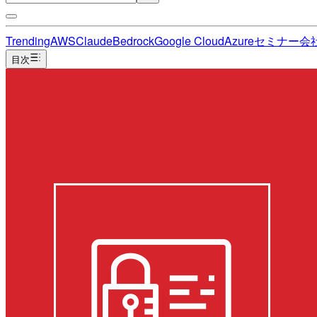
Trending
AWS
Claude
Bedrock
Google Cloud
Azure
セミナー
会
目次