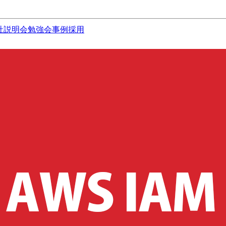
社説明会
勉強会
事例
採用