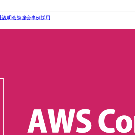
社説明会
勉強会
事例
採用