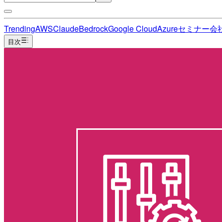
Trending
AWS
Claude
Bedrock
Google Cloud
Azure
セミナー
会
目次