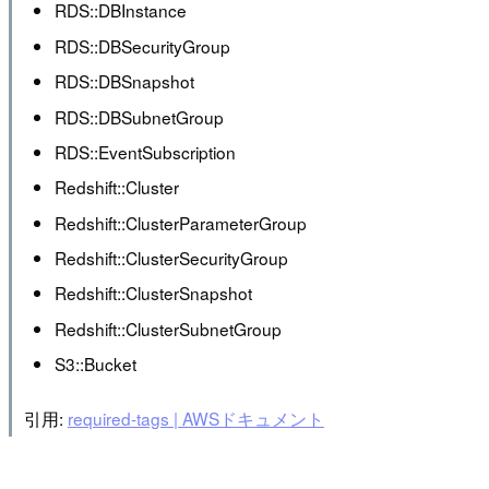
RDS::DBInstance
RDS::DBSecurityGroup
RDS::DBSnapshot
RDS::DBSubnetGroup
RDS::EventSubscription
Redshift::Cluster
Redshift::ClusterParameterGroup
Redshift::ClusterSecurityGroup
Redshift::ClusterSnapshot
Redshift::ClusterSubnetGroup
S3::Bucket
引用:
required-tags | AWSドキュメント