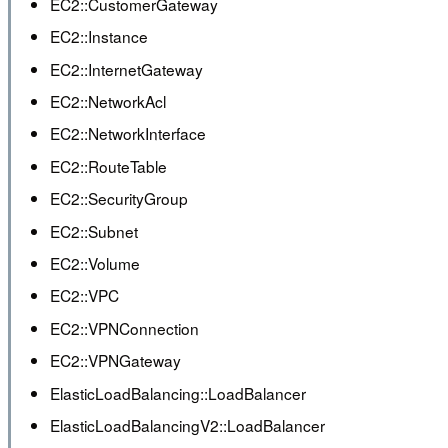
EC2::CustomerGateway
EC2::Instance
EC2::InternetGateway
EC2::NetworkAcl
EC2::NetworkInterface
EC2::RouteTable
EC2::SecurityGroup
EC2::Subnet
EC2::Volume
EC2::VPC
EC2::VPNConnection
EC2::VPNGateway
ElasticLoadBalancing::LoadBalancer
ElasticLoadBalancingV2::LoadBalancer