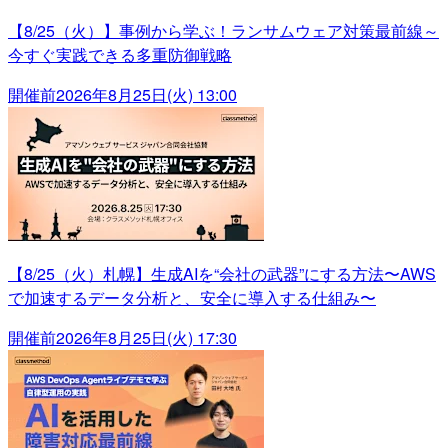
【8/25（火）】事例から学ぶ！ランサムウェア対策最前線～
今すぐ実践できる多重防御戦略
開催前
2026年8月25日(火) 13:00
【8/25（火）札幌】生成AIを“会社の武器”にする方法〜AWS
で加速するデータ分析と、安全に導入する仕組み〜
開催前
2026年8月25日(火) 17:30