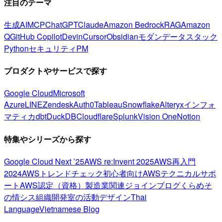
注目のテーマ
生成AI
MCP
ChatGPT
Claude
Amazon Bedrock
RAG
Amazon
Q
GitHub Copilot
Devin
Cursor
Obsidian
モダンデータスタック
Python
セキュリティ
PM
プロダクトやサービスで探す
Google Cloud
Microsoft
Azure
LINE
Zendesk
Auth0
Tableau
Snowflake
Alteryx
インフォ
マティカ
dbt
DuckDB
Cloudflare
Splunk
Vision One
Notion
特集やシリーズから探す
Google Cloud Next ’25
AWS re:Invent 2025
AWS再入門
2024
AWSトレンドチェック
初心者向け
AWSテクニカルサポ
ート
AWS認定（資格）
製造業関連
ジョインブログ
くらめそ
の情シス
組織開発室の活動
デザイン
Thai
Language
Vietnamese Blog