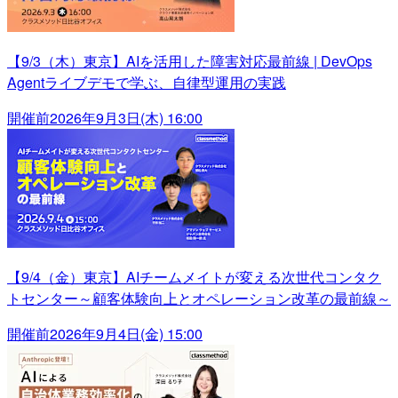
【9/3（木）東京】AIを活用した障害対応最前線 | DevOps
Agentライブデモで学ぶ、自律型運用の実践
開催前
2026年9月3日(木) 16:00
【9/4（金）東京】AIチームメイトが変える次世代コンタク
トセンター～顧客体験向上とオペレーション改革の最前線～
開催前
2026年9月4日(金) 15:00