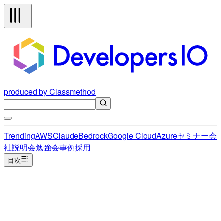
produced by Classmethod
Trending
AWS
Claude
Bedrock
Google Cloud
Azure
セミナー
会
社説明会
勉強会
事例
採用
目次