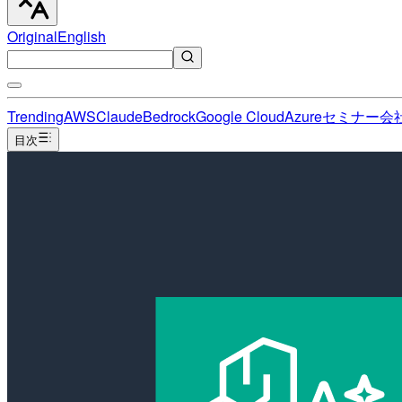
Original
English
Trending
AWS
Claude
Bedrock
Google Cloud
Azure
セミナー
会
目次