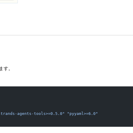
ます。
strands-agents-tools>=0.5.0"
 "pyyaml>=6.0"