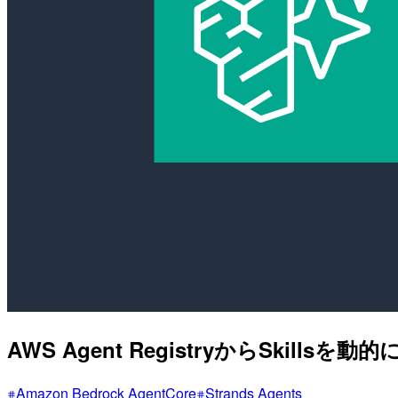
AWS Agent RegistryからSkills
Amazon Bedrock AgentCore
Strands Agents