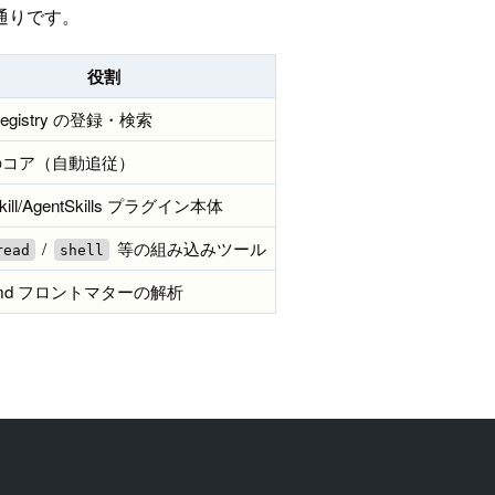
通りです。
役割
 Registry の登録・検索
3 のコア（自動追従）
Skill/AgentSkills プラグイン本体
/
等の組み込みツール
read
shell
L.md フロントマターの解析