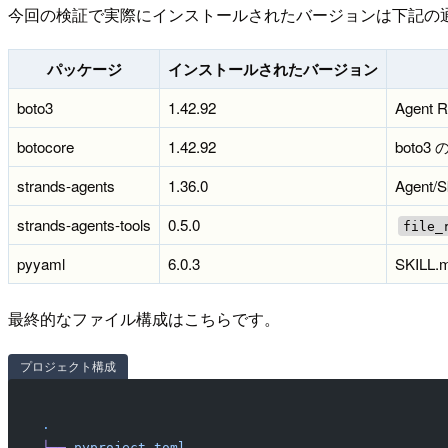
今回の検証で実際にインストールされたバージョンは下記の
パッケージ
インストールされたバージョン
boto3
1.42.92
Agent
botocore
1.42.92
boto
strands-agents
1.36.0
Agent/
strands-agents-tools
0.5.0
file_
pyyaml
6.0.3
SKIL
最終的なファイル構成はこちらです。
プロジェクト構成
.
├──
 pyproject.toml