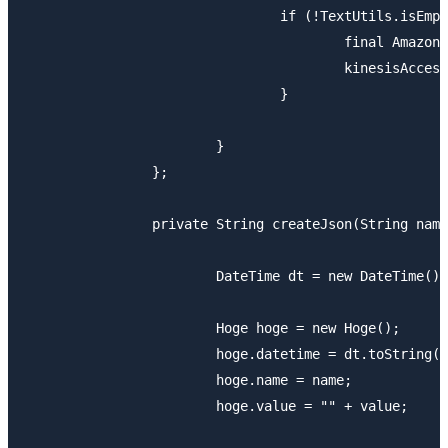
				if (!TextUtils.isEmpty(json)) {

					final AmazonKinesisClient client = kinesisInit();

					kinesisAccess_Put(client, json);

				}

			}

		};

		private String createJson(String name, int value) {

			DateTime dt = new DateTime();

			Hoge hoge = new Hoge();

			hoge.datetime = dt.toString("yyyy-MM-dd HH:mm:ss", Locale.JAPAN);

			hoge.name = name;

			hoge.value = "" + value;
