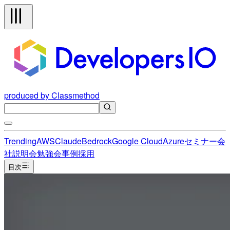
produced by Classmethod
Trending
AWS
Claude
Bedrock
Google Cloud
Azure
セミナー
会
社説明会
勉強会
事例
採用
目次