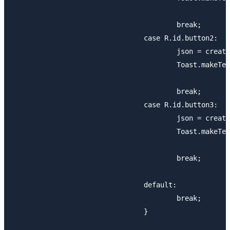
					break;

				case R.id.button2:

					json = createJson("Banana", 130);

					Toast.makeText(getActivity(), "Bananaが売れました。", 0).show();

					break;

				case R.id.button3:

					json = createJson("Orange", 180);

					Toast.makeText(getActivity(), "Orangeが売れました。", 0).show();

					break;

				default:

					break;

				}
