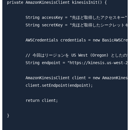
private AmazonKinesisClient kinesisInit() {

	String accessKey = "先ほど取得したアクセスキー";

	String secretKey = "先ほど取得したシークレットキー";

	AWSCredentials credentials = new BasicAWSCredentials(accessKey,secretKey);

	// 今回はリージョンを US West (Oregon) としたので、endpointに US West (Oregon)を指定しています。

	String endpoint = "https://kinesis.us-west-2.amazonaws.com";

	AmazonKinesisClient client = new AmazonKinesisClient(credentials);

	client.setEndpoint(endpoint);

	return client;

}
