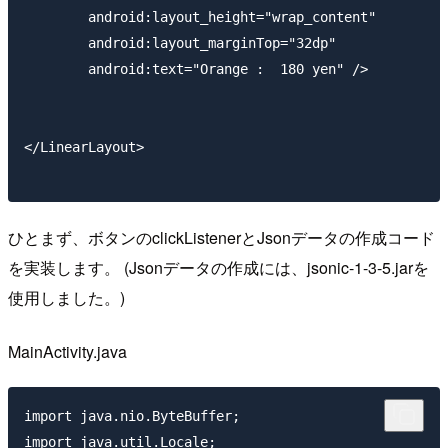
        android:layout_height="wrap_content"

        android:layout_marginTop="32dp"

        android:text="Orange :  180 yen" />

</LinearLayout>

ひとまず、ボタンのclickListenerとJsonデータの作成コード
を実装します。 (Jsonデータの作成には、jsonic-1-3-5.jarを
使用しました。)
MainActivity.java
import java.nio.ByteBuffer;

import java.util.Locale;
