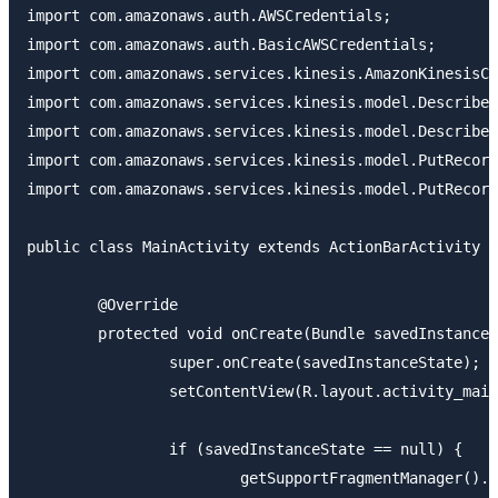
import com.amazonaws.auth.AWSCredentials;

import com.amazonaws.auth.BasicAWSCredentials;

import com.amazonaws.services.kinesis.AmazonKinesisCl
import com.amazonaws.services.kinesis.model.DescribeS
import com.amazonaws.services.kinesis.model.DescribeS
import com.amazonaws.services.kinesis.model.PutRecord
import com.amazonaws.services.kinesis.model.PutRecord
public class MainActivity extends ActionBarActivity {

	@Override

	protected void onCreate(Bundle savedInstanceState) {

		super.onCreate(savedInstanceState);

		setContentView(R.layout.activity_main);

		if (savedInstanceState == null) {

			getSupportFragmentManager().beginTransaction()
