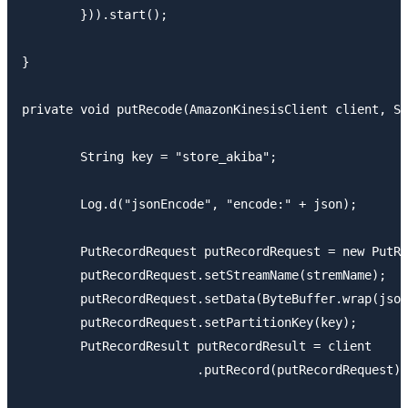
	})).start();

}

private void putRecode(AmazonKinesisClient client, St
	String key = "store_akiba";

	Log.d("jsonEncode", "encode:" + json);

	PutRecordRequest putRecordRequest = new PutRecordRequest();

	putRecordRequest.setStreamName(stremName);

	putRecordRequest.setData(ByteBuffer.wrap(json.getBytes()));

	putRecordRequest.setPartitionKey(key);

	PutRecordResult putRecordResult = client

			.putRecord(putRecordRequest);
