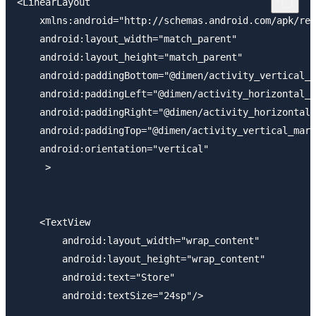
<LinearLayout 

    xmlns:android="http://schemas.android.com/apk/res
    android:layout_width="match_parent"

    android:layout_height="match_parent"

    android:paddingBottom="@dimen/activity_vertical_m
    android:paddingLeft="@dimen/activity_horizontal_m
    android:paddingRight="@dimen/activity_horizontal_
    android:paddingTop="@dimen/activity_vertical_marg
    android:orientation="vertical"

     >

    <TextView 

        android:layout_width="wrap_content"

        android:layout_height="wrap_content"

        android:text="Store"

        android:textSize="24sp"/>
