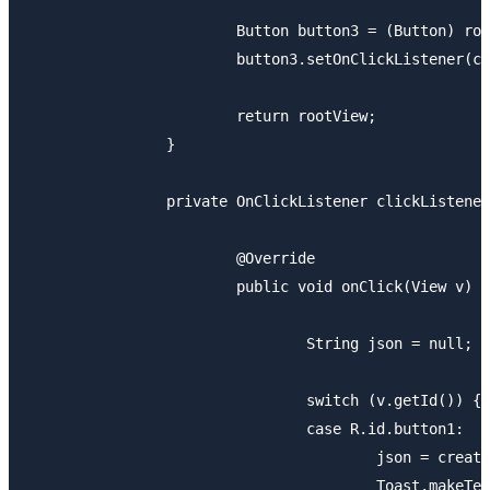
			Button button3 = (Button) rootView.findViewById(R.id.button3);

			button3.setOnClickListener(clickListener);

			return rootView;

		}

		private OnClickListener clickListener = new OnClickListener() {

			@Override

			public void onClick(View v) {

				String json = null;

				switch (v.getId()) {

				case R.id.button1:

					json = createJson("Apple", 100);

					Toast.makeText(getActivity(), "Appleが売れました。", 0).show();
