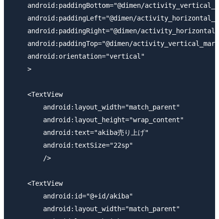
    android:paddingBottom="@dimen/activity_vertical_m
    android:paddingLeft="@dimen/activity_horizontal_m
    android:paddingRight="@dimen/activity_horizontal_
    android:paddingTop="@dimen/activity_vertical_marg
    android:orientation="vertical"

    >

    <TextView 

        android:layout_width="match_parent"

        android:layout_height="wrap_content"

        android:text="akiba売り上げ"

        android:textSize="22sp"

        />

    <TextView 

        android:id="@+id/akiba"

        android:layout_width="match_parent"
