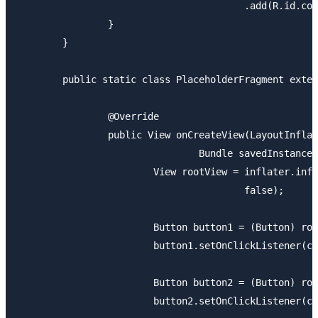
					.add(R.id.container, new PlaceholderFragment()).commit();

		}

	}

	public static class PlaceholderFragment extends Fragment {

		@Override

		public View onCreateView(LayoutInflater inflater, ViewGroup container,

				Bundle savedInstanceState) {

			View rootView = inflater.inflate(R.layout.fragment_main, container,

					false);

			Button button1 = (Button) rootView.findViewById(R.id.button1);

			button1.setOnClickListener(clickListener);

			Button button2 = (Button) rootView.findViewById(R.id.button2);

			button2.setOnClickListener(clickListener);
