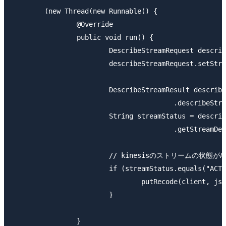
	(new Thread(new Runnable() {

		@Override

		public void run() {

			DescribeStreamRequest describeStreamRequest = new DescribeStreamRequest();

			describeStreamRequest.setStreamName(stremName);

			DescribeStreamResult describeStreamResponse = client

					.describeStream(describeStreamRequest);

			String streamStatus = describeStreamResponse

					.getStreamDescription().getStreamStatus();

			// kinesisのストリームの状態がACTIVEであれば、送信処理を実施する。

			if (streamStatus.equals("ACTIVE")) {

				putRecode(client, json);

			}

		}
