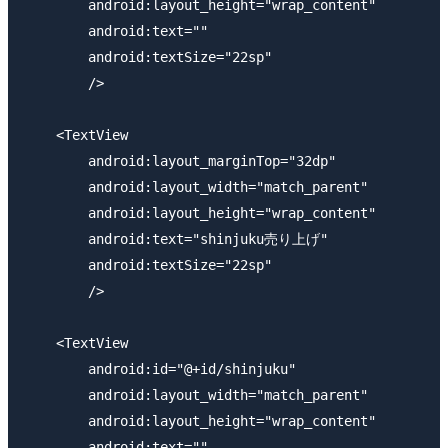
        android:layout_height="wrap_content"

        android:text=""

        android:textSize="22sp"

        />

    <TextView 

        android:layout_marginTop="32dp"

        android:layout_width="match_parent"

        android:layout_height="wrap_content"

        android:text="shinjuku売り上げ"

        android:textSize="22sp"

        />

    <TextView 

        android:id="@+id/shinjuku"

        android:layout_width="match_parent"

        android:layout_height="wrap_content"

        android:text=""
