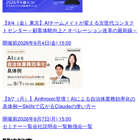
【9/4（金）東京】AIチームメイトが変える次世代コンタク
トセンター～顧客体験向上とオペレーション改革の最前線～
開催前
2026年9月4日(金) 15:00
【9/7（月）】Anthropic登壇！AIによる自治体業務効率化の
具体例ーSkillsで広がるClaudeの使い方ー
開催前
2026年9月7日(月) 15:00
セミナー一覧
会社説明会一覧
勉強会一覧