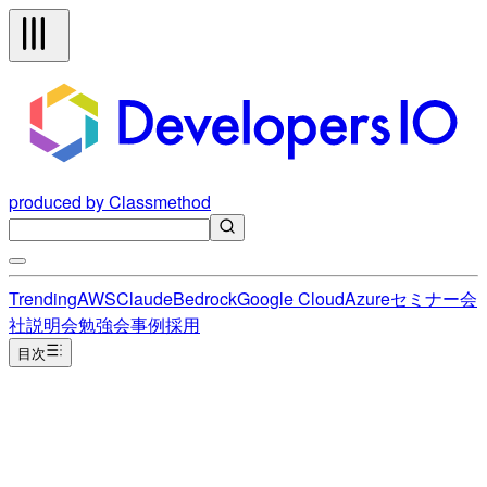
produced by Classmethod
Trending
AWS
Claude
Bedrock
Google Cloud
Azure
セミナー
会
社説明会
勉強会
事例
採用
目次