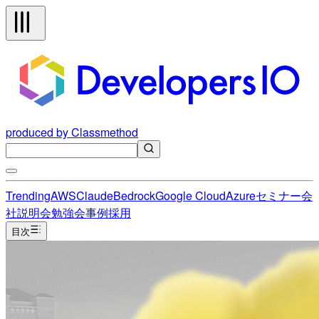
produced by Classmethod
Trending
AWS
Claude
Bedrock
Google Cloud
Azure
セミナー
会
社説明会
勉強会
事例
採用
目次