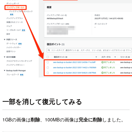
一部を消して復元してみる
1GBの画像は
削除
、100MBの画像は
完全に削除
しました。