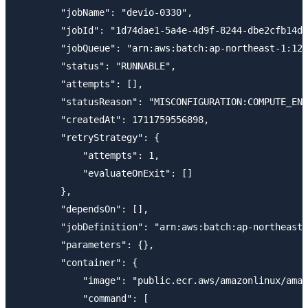
        "jobName": "devio-0330",

        "jobId": "1d74dae1-5a4e-4d9f-8244-dbe2cfb14dc
        "jobQueue": "arn:aws:batch:ap-northeast-1:123
        "status": "RUNNABLE",

        "attempts": [],

        "statusReason": "MISCONFIGURATION:COMPUTE_ENV
        "createdAt": 1711759556898,

        "retryStrategy": {

            "attempts": 1,

            "evaluateOnExit": []

        },

        "dependsOn": [],

        "jobDefinition": "arn:aws:batch:ap-northeast-
        "parameters": {},

        "container": {

            "image": "public.ecr.aws/amazonlinux/amaz
            "command": [
