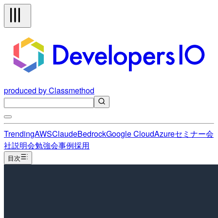
produced by Classmethod
Trending
AWS
Claude
Bedrock
Google Cloud
Azure
セミナー
会
社説明会
勉強会
事例
採用
目次