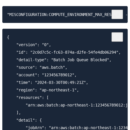
{

    "version": "0",

    "id": "2c0d7c5c-fc63-874a-d2fe-54fe4db06294",

    "detail-type": "Batch Job Queue Blocked",

    "source": "aws.batch",

    "account": "123456789012",

    "time": "2024-03-30T00:49:21Z",

    "region": "ap-northeast-1",

    "resources": [

        "arn:aws:batch:ap-northeast-1:123456789012:jo
    ],

    "detail": {

        "jobArn": "arn:aws:batch:ap-northeast-1:12345