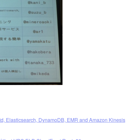
ntd, Elasticsearch, DynamoDB, EMR and Amazon Kinesis