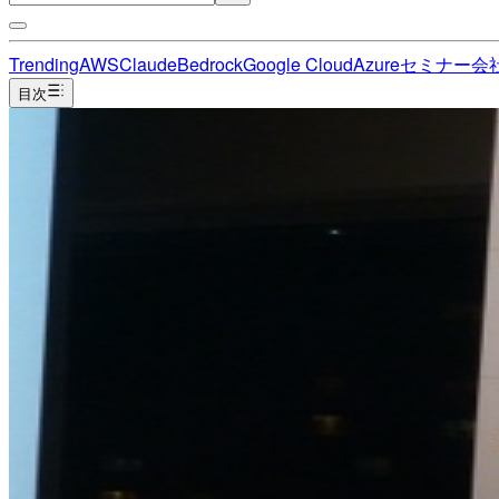
Trending
AWS
Claude
Bedrock
Google Cloud
Azure
セミナー
会
目次