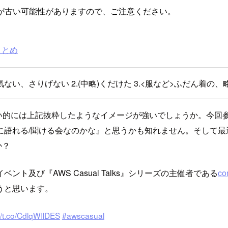
が古い可能性がありますので、ご注意ください。
erまとめ
気ない、さりげない 2.(中略)くだけた 3.<服など>ふだん着の
的には上記抜粋したようなイメージが強いでしょうか。今回参加した『
語れる/聞ける会なのかな』と思うかも知れません。そして最近時
か？
及び『AWS Casual Talks』シリーズの主催者である
co
うと思います。
://t.co/CdlqWIlDES
#awscasual