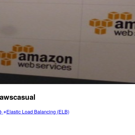
awscasual
ト
Elastic Load Balancing (ELB)