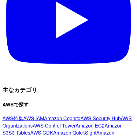
主なカテゴリ
AWSで探す
AWS特集
AWS IAM
Amazon Cognito
AWS Security Hub
AWS
Organizations
AWS Control Tower
Amazon EC2
Amazon
S3
S3 Tables
AWS CDK
Amazon QuickSight
Amazon