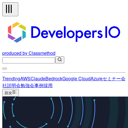
produced by Classmethod
Trending
AWS
Claude
Bedrock
Google Cloud
Azure
セミナー
会
社説明会
勉強会
事例
採用
目次