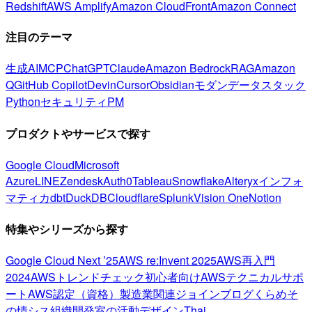
Redshift
AWS Amplify
Amazon CloudFront
Amazon Connect
注目のテーマ
生成AI
MCP
ChatGPT
Claude
Amazon Bedrock
RAG
Amazon
Q
GitHub Copilot
Devin
Cursor
Obsidian
モダンデータスタック
Python
セキュリティ
PM
プロダクトやサービスで探す
Google Cloud
Microsoft
Azure
LINE
Zendesk
Auth0
Tableau
Snowflake
Alteryx
インフォ
マティカ
dbt
DuckDB
Cloudflare
Splunk
Vision One
Notion
特集やシリーズから探す
Google Cloud Next ’25
AWS re:Invent 2025
AWS再入門
2024
AWSトレンドチェック
初心者向け
AWSテクニカルサポ
ート
AWS認定（資格）
製造業関連
ジョインブログ
くらめそ
の情シス
組織開発室の活動
デザイン
Thai