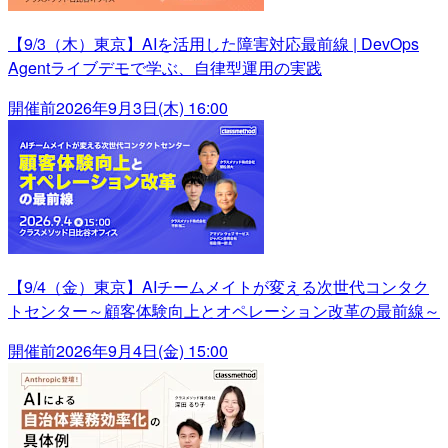
【9/3（木）東京】AIを活用した障害対応最前線 | DevOps
Agentライブデモで学ぶ、自律型運用の実践
開催前
2026年9月3日(木) 16:00
【9/4（金）東京】AIチームメイトが変える次世代コンタク
トセンター～顧客体験向上とオペレーション改革の最前線～
開催前
2026年9月4日(金) 15:00