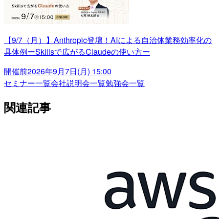
【9/7（月）】Anthropic登壇！AIによる自治体業務効率化の
具体例ーSkillsで広がるClaudeの使い方ー
開催前
2026年9月7日(月) 15:00
セミナー一覧
会社説明会一覧
勉強会一覧
関連記事