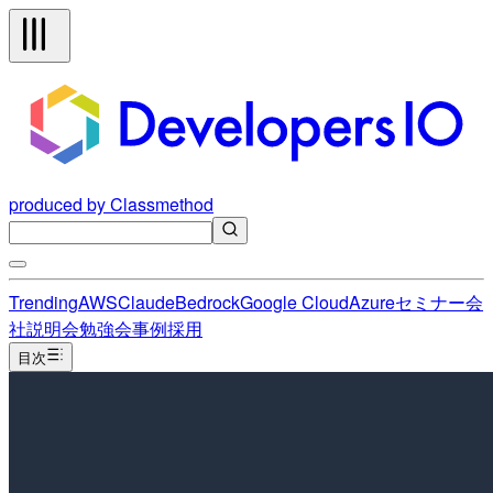
produced by Classmethod
Trending
AWS
Claude
Bedrock
Google Cloud
Azure
セミナー
会
社説明会
勉強会
事例
採用
目次