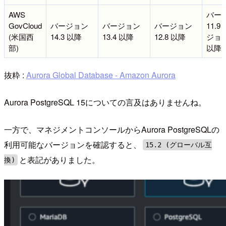
AWS
バー
GovCloud
バージョン
バージョン
バージョン
11.9
(米国西
14.3 以降
13.4 以降
12.8 以降
ジョン 
部)
以降
抜粋 :
Aurora Global Database - Amazon Aurora
Aurora PostgreSQL 15についての言及はありませんね。
一方で、マネジメントコンソールからAurora PostgreSQLの
利用可能なバージョンを確認すると、
15.2 (グローバル互
と表記がありました。
換)