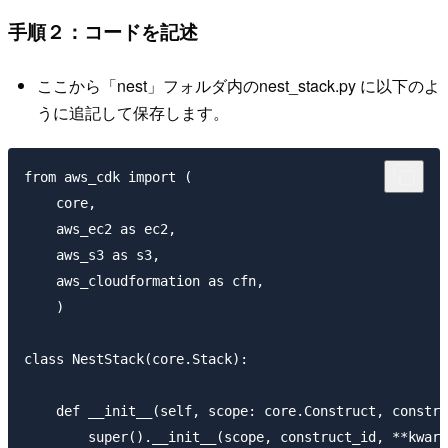
手順２：コードを記述
ここから「nest」フォルダ内のnest_stack.py に以下のよ
うに追記して保存します。
from aws_cdk import (

    core,

    aws_ec2 as ec2,

    aws_s3 as s3,

    aws_cloudformation as cfn,

    )

class NestStack(core.Stack):

    def __init__(self, scope: core.Construct, constru
        super().__init__(scope, construct_id, **kwarg