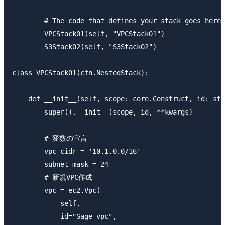
        # The code that defines your stack goes here

        VPCStack01(self, "VPCStack01")

        S3Stack02(self, "S3Stack02")

class VPCStack01(cfn.NestedStack):

    def __init__(self, scope: core.Construct, id: str
        super().__init__(scope, id, **kwargs)

        # 変数の宣言

        vpc_cidr = '10.1.0.0/16'

        subnet_mask = 24

        # 新規VPC作成

        vpc = ec2.Vpc(

            self,

            id="Sage-vpc",
