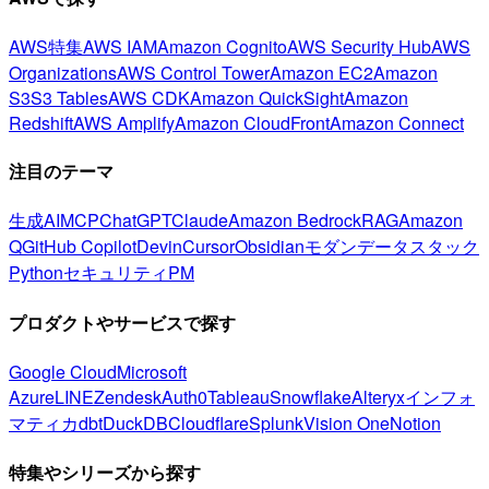
AWS特集
AWS IAM
Amazon Cognito
AWS Security Hub
AWS
Organizations
AWS Control Tower
Amazon EC2
Amazon
S3
S3 Tables
AWS CDK
Amazon QuickSight
Amazon
Redshift
AWS Amplify
Amazon CloudFront
Amazon Connect
注目のテーマ
生成AI
MCP
ChatGPT
Claude
Amazon Bedrock
RAG
Amazon
Q
GitHub Copilot
Devin
Cursor
Obsidian
モダンデータスタック
Python
セキュリティ
PM
プロダクトやサービスで探す
Google Cloud
Microsoft
Azure
LINE
Zendesk
Auth0
Tableau
Snowflake
Alteryx
インフォ
マティカ
dbt
DuckDB
Cloudflare
Splunk
Vision One
Notion
特集やシリーズから探す