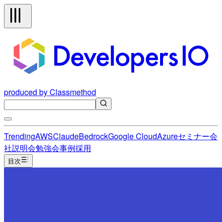
produced by Classmethod
Trending
AWS
Claude
Bedrock
Google Cloud
Azure
セミナー
会
社説明会
勉強会
事例
採用
目次