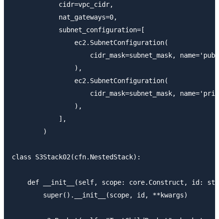
            cidr=vpc_cidr,

            nat_gateways=0,

            subnet_configuration=[

                ec2.SubnetConfiguration(

                    cidr_mask=subnet_mask, name='publ
                ),

                ec2.SubnetConfiguration(

                    cidr_mask=subnet_mask, name='priv
                ),

            ],

        )

class S3Stack02(cfn.NestedStack):

    def __init__(self, scope: core.Construct, id: str
        super().__init__(scope, id, **kwargs)
