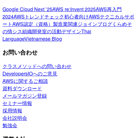
Google Cloud Next ’25
AWS re:Invent 2025
AWS再入門
2024
AWSトレンドチェック
初心者向け
AWSテクニカルサポ
ート
AWS認定（資格）
製造業関連
ジョインブログ
くらめそ
の情シス
組織開発室の活動
デザイン
Thai
Language
Vietnamese Blog
お問い合わせ
クラスメソッドへの問い合わせ
DevelopersIOへのご意見
AWSに関するご相談
資料ダウンロード
メールマガジン登録
セミナー情報
採用情報
会社説明会
勉強会