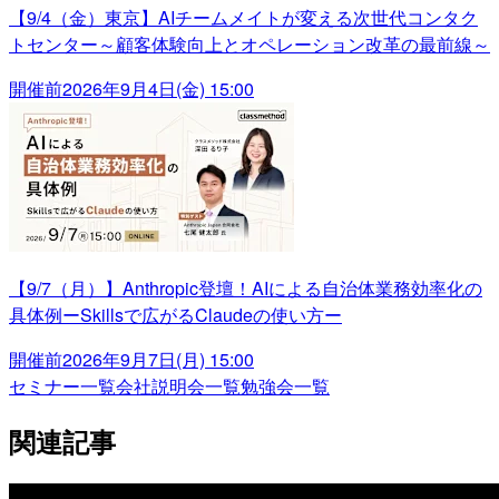
【9/4（金）東京】AIチームメイトが変える次世代コンタク
トセンター～顧客体験向上とオペレーション改革の最前線～
開催前
2026年9月4日(金) 15:00
【9/7（月）】Anthropic登壇！AIによる自治体業務効率化の
具体例ーSkillsで広がるClaudeの使い方ー
開催前
2026年9月7日(月) 15:00
セミナー一覧
会社説明会一覧
勉強会一覧
関連記事