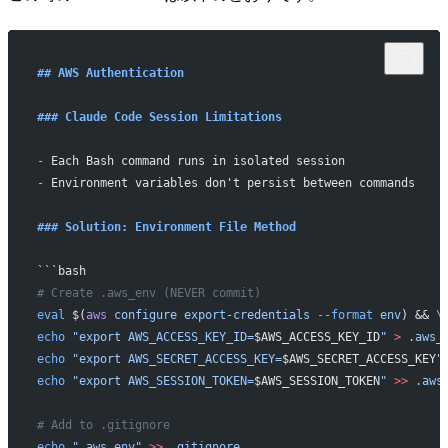
## AWS Authentication
### Claude Code Session Limitations
-
 Each Bash command runs in isolated session
-
 Environment variables don't persist between commands
### Solution: Environment File Method
```bash
# Create .aws_env (NEVER commit)
eval
 $(
aws
 configure
 export-credentials
 --format
 env
) && 
\
echo
 "export AWS_ACCESS_KEY_ID=
$AWS_ACCESS_KEY_ID
"
 >
 .aws_
echo
 "export AWS_SECRET_ACCESS_KEY=
$AWS_SECRET_ACCESS_KEY
"
echo
 "export AWS_SESSION_TOKEN=
$AWS_SESSION_TOKEN
"
 >>
 .aws
# Add to .gitignore
echo
 ".aws_env"
 >>
 .gitignore