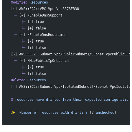
Modified
 Resources
[~] AWS::EC2::VPC Vpc Vpc8378EB38
 ├─
 [~] /EnableDnsSupport
     ├─
 [-] true
     └─
 [+] false
 └─
 [~] /EnableDnsHostnames
     ├─
 [-] true
     └─
 [+] false
[~] AWS::EC2::Subnet Vpc/PublicSubnet1/Subnet VpcPublicSub
 └─
 [~] /MapPublicIpOnLaunch
     ├─
 [-] true
     └─
 [+] false
Deleted
 Resources
[-] AWS::EC2::Subnet Vpc/IsolatedSubnet2/Subnet VpcIsolate
3
 resources
 have
 drifted
 from
 their
 expected
 configuration
✨
  Number
 of
 resources
 with
 drift:
 3
 (7 
unchecked
)