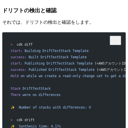
ドリフトの検出と確認
それでは、ドリフトの検出と確認をします。
>
  cdk diff
start:
 Building
 DriftTestStack
 Template
success:
 Built
 DriftTestStack
 Template
start:
 Publishing
 DriftTestStack
 Template
 (<AWSアカウントID>-
success:
 Published
 DriftTestStack
 Template
 (<AWSアカウントID>
Hold
 on
 while
 we
 create
 a
 read-only
 change
 set
 to
 get
 a
 di
Stack
 DriftTestStack
There
 were
 no
 differences
✨
  Number
 of
 stacks
 with
 differences:
 0
>
  cdk drift
✨
  Synthesis
 time:
 4.17s