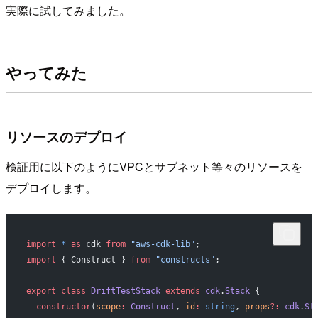
実際に試してみました。
やってみた
リソースのデプロイ
検証用に以下のようにVPCとサブネット等々のリソースを
デプロイします。
import
 *
 as
 cdk 
from
 "aws-cdk-lib"
;
import
 { Construct } 
from
 "constructs"
;
export
 class
 DriftTestStack
 extends
 cdk
.
Stack
 {
  constructor
(
scope
:
 Construct
, 
id
:
 string
, 
props
?:
 cdk
.
St