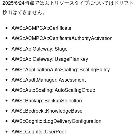
2025/6/24時点では以下リソースタイプについてはドリフト
検出はできません。
AWS::ACMPCA::Certificate
AWS::ACMPCA::CertificateAuthorityActivation
AWS::ApiGateway::Stage
AWS::ApiGateway::UsagePlanKey
AWS::ApplicationAutoScaling::ScalingPolicy
AWS::AuditManager::Assessment
AWS::AutoScaling::AutoScalingGroup
AWS::Backup::BackupSelection
AWS::Bedrock::KnowledgeBase
AWS::Cognito::LogDeliveryConfiguration
AWS::Cognito::UserPool