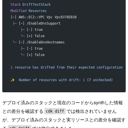
Stack
 DriftTestStack
Modified
 Resources
[~] AWS::EC2::VPC Vpc Vpc8378EB38
 ├─
 [~] /EnableDnsSupport
     ├─
 [-] true
     └─
 [+] false
 └─
 [~] /EnableDnsHostnames
     ├─
 [-] true
     └─
 [+] false
1
 resource
 has
 drifted
 from
 their
 expected
 configuration
✨
  Number
 of
 resources
 with
 drift:
 1
 (7 
unchecked
)
デプロイ済みのスタックと現在のコードからsynthした情報
との差分を確認する
では検出されていません
cdk diff
が、デプロイ済みのスタックと実リソースとの差分を確認す