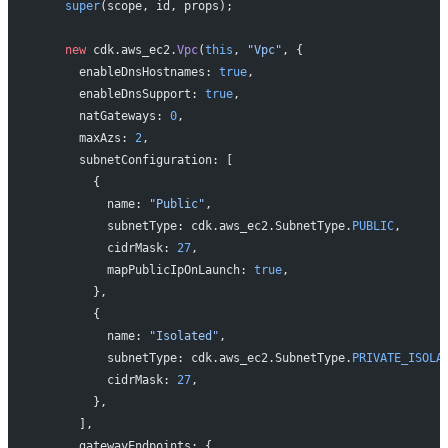
    super
(scope, id, props);
    new
 cdk.aws_ec2.
Vpc
(
this
, 
"Vpc"
, {
      enableDnsHostnames: 
true
,
      enableDnsSupport: 
true
,
      natGateways: 
0
,
      maxAzs: 
2
,
      subnetConfiguration: [
        {
          name: 
"Public"
,
          subnetType: cdk.aws_ec2.SubnetType.
PUBLIC
,
          cidrMask: 
27
,
          mapPublicIpOnLaunch: 
true
,
        },
        {
          name: 
"Isolated"
,
          subnetType: cdk.aws_ec2.SubnetType.
PRIVATE_ISOLA
          cidrMask: 
27
,
        },
      ],
      gatewayEndpoints: {