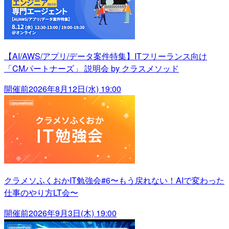
【AI/AWS/アプリ/データ案件特集】ITフリーランス向け
「CMパートナーズ」 説明会 by クラスメソッド
開催前
2026年8月12日(水) 19:00
クラメソふくおかIT勉強会#6〜もう戻れない！AIで変わった
仕事のやり方LT会〜
開催前
2026年9月3日(木) 19:00