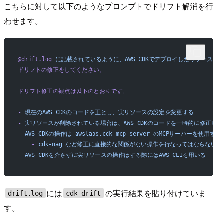
こちらに対して以下のようなプロンプトでドリフト解消を行
わせます。
@drift.log
 に記載されているように、AWS
 CDKでデプロイしたリソー
ドリフトの修正をしてください。
ドリフト修正の観点は以下のとおりです。
-
 現在のAWS
 CDKのコードを正とし、実リソースの設定を変更する
-
 実リソースが削除されている場合は、AWS
 CDKのコードを一時的に修正
-
 AWS
 CDKの操作は
 awslabs.cdk-mcp-server
 のMCPサーバーを使用す
    -
 cdk-nag
 など修正に直接的な関係がない操作を行なってはならない
-
 AWS
 CDKを介さずに実リソースの操作はする際にはAWS
 CLIを用いる
には
の実行結果を貼り付けていま
drift.log
cdk drift
す。