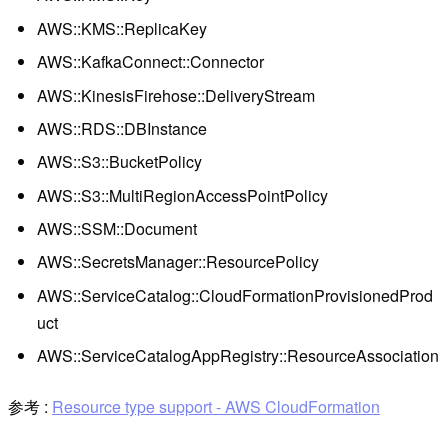
AWS::KMS::ReplicaKey
AWS::KafkaConnect::Connector
AWS::KinesisFirehose::DeliveryStream
AWS::RDS::DBInstance
AWS::S3::BucketPolicy
AWS::S3::MultiRegionAccessPointPolicy
AWS::SSM::Document
AWS::SecretsManager::ResourcePolicy
AWS::ServiceCatalog::CloudFormationProvisionedProd
uct
AWS::ServiceCatalogAppRegistry::ResourceAssociation
参考 :
Resource type support - AWS CloudFormation