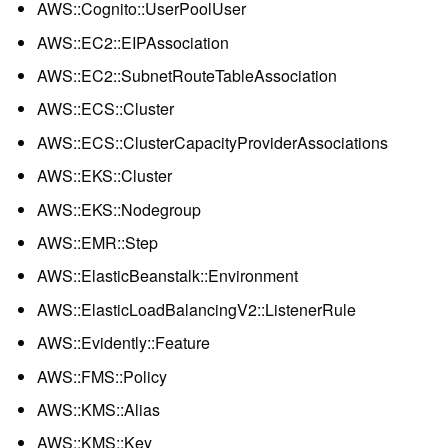
AWS::Cognito::UserPoolUser
AWS::EC2::EIPAssociation
AWS::EC2::SubnetRouteTableAssociation
AWS::ECS::Cluster
AWS::ECS::ClusterCapacityProviderAssociations
AWS::EKS::Cluster
AWS::EKS::Nodegroup
AWS::EMR::Step
AWS::ElasticBeanstalk::Environment
AWS::ElasticLoadBalancingV2::ListenerRule
AWS::Evidently::Feature
AWS::FMS::Policy
AWS::KMS::Alias
AWS::KMS::Key