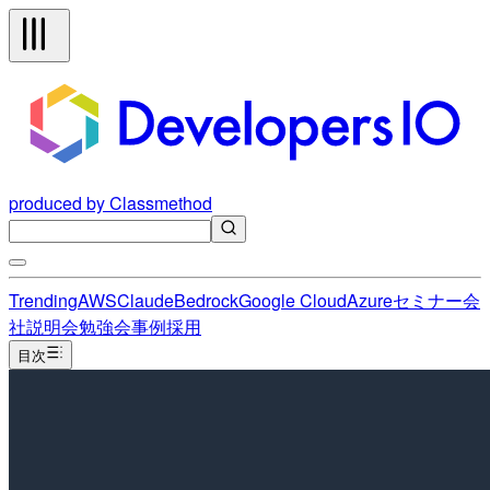
produced by Classmethod
Trending
AWS
Claude
Bedrock
Google Cloud
Azure
セミナー
会
社説明会
勉強会
事例
採用
目次