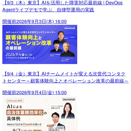
【9/3（木）東京】AIを活用した障害対応最前線 | DevOps
Agentライブデモで学ぶ、自律型運用の実践
開催前
2026年9月3日(木) 16:00
【9/4（金）東京】AIチームメイトが変える次世代コンタク
トセンター～顧客体験向上とオペレーション改革の最前線～
開催前
2026年9月4日(金) 15:00