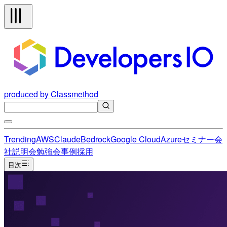
produced by Classmethod
Trending
AWS
Claude
Bedrock
Google Cloud
Azure
セミナー
会
社説明会
勉強会
事例
採用
目次