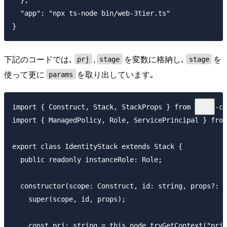
  "app": "npx ts-node bin/web-3tier.ts"

下記のコードでは､
,
を変数に格納し､
を
prj
stage
stage
使って更に
を取り出しています｡
params
import { Construct, Stack, StackProps } from "@aws-cd
import { ManagedPolicy, Role, ServicePrincipal } from
export class IdentityStack extends Stack {

  public readonly instanceRole: Role;

  constructor(scope: Construct, id: string, props?: S
    super(scope, id, props);

    const prj: string = this.node.tryGetContext("prj"