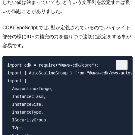
したい値は決まっていても､どういう文字列を設定すれば良
いか悩むことがありました｡
CDK(TypeScript)では､型が定義されているので､ハイライト
部分の様にIDEの補完の力を借りつつ適切に設定をする事が
容易です｡
import cdk = require("@aws-cdk/core");

import { AutoScalingGroup } from "@aws-cdk/aws-autosc
import {

  AmazonLinuxImage,

  InstanceClass,

  InstanceSize,

  InstanceType,

  ISecurityGroup,

  IVpc,
