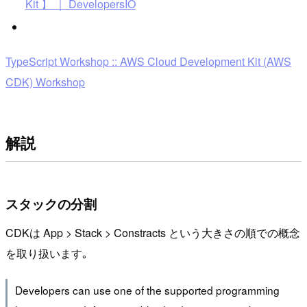
Kit 】 ｜ DevelopersIO
TypeScript Workshop :: AWS Cloud Development Kit (AWS
CDK) Workshop
解説
スタックの分割
CDKは App > Stack > Constracts という大きさの順での概念
を取り扱います｡
Developers can use one of the supported programming