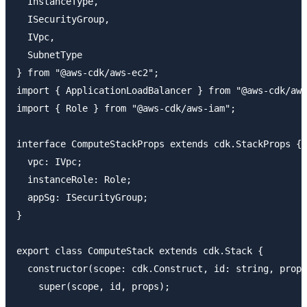
  InstanceType,

  ISecurityGroup,

  IVpc,

  SubnetType

} from "@aws-cdk/aws-ec2";

import { ApplicationLoadBalancer } from "@aws-cdk/aws
import { Role } from "@aws-cdk/aws-iam";

interface ComputeStackProps extends cdk.StackProps {

  vpc: IVpc;

  instanceRole: Role;

  appSg: ISecurityGroup;

}

export class ComputeStack extends cdk.Stack {

  constructor(scope: cdk.Construct, id: string, props
    super(scope, id, props);
