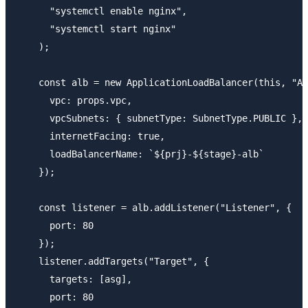
      "systemctl enable nginx",

      "systemctl start nginx"

    );

    const alb = new ApplicationLoadBalancer(this, "Al
      vpc: props.vpc,

      vpcSubnets: { subnetType: SubnetType.PUBLIC },

      internetFacing: true,

      loadBalancerName: `${prj}-${stage}-alb`

    });

    const listener = alb.addListener("Listener", {

      port: 80

    });

    listener.addTargets("Target", {

      targets: [asg],

      port: 80
