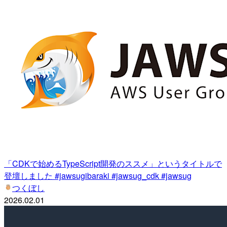
「CDKで始めるTypeScript開発のススメ」というタイトルで
登壇しました #jawsugibaraki #jawsug_cdk #jawsug
つくぼし
2026.02.01