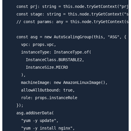
    const prj: string = this.node.tryGetContext("prj"
    const stage: string = this.node.tryGetContext("st
    // const params: any = this.node.tryGetContext(st
    const asg = new AutoScalingGroup(this, "ASG", {

      vpc: props.vpc,

      instanceType: InstanceType.of(

        InstanceClass.BURSTABLE2,

        InstanceSize.MICRO

      ),

      machineImage: new AmazonLinuxImage(),

      allowAllOutbound: true,

      role: props.instanceRole

    });

    asg.addUserData(

      "yum -y update",

      "yum -y install nginx",
