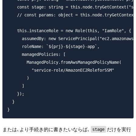
    const stage: string = this.node.tryGetContext("st
    // const params: object = this.node.tryGetContext
    this.instanceRole = new Role(this, "IamRole", {

      assumedBy: new ServicePrincipal("ec2.amazonaws.
      roleName: `${prj}-${stage}-app`,

      managedPolicies: [

        ManagedPolicy.fromAwsManagedPolicyName(

          "service-role/AmazonEC2RoleforSSM"

        )

      ]

    });

  }

または､より手続き的に書きたいならば､
だけを実行
stage