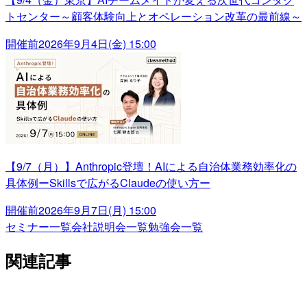
トセンター～顧客体験向上とオペレーション改革の最前線～
開催前
2026年9月4日(金) 15:00
【9/7（月）】Anthropic登壇！AIによる自治体業務効率化の
具体例ーSkillsで広がるClaudeの使い方ー
開催前
2026年9月7日(月) 15:00
セミナー一覧
会社説明会一覧
勉強会一覧
関連記事