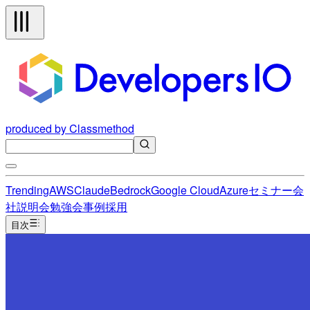
produced by Classmethod
Trending
AWS
Claude
Bedrock
Google Cloud
Azure
セミナー
会
社説明会
勉強会
事例
採用
目次