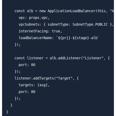
    const alb = new ApplicationLoadBalancer(this, "Al
      vpc: props.vpc,

      vpcSubnets: { subnetType: SubnetType.PUBLIC },

      internetFacing: true,

      loadBalancerName: `${prj}-${stage}-alb`

    });

    const listener = alb.addListener("Listener", {

      port: 80

    });

    listener.addTargets("Target", {

      targets: [asg],

      port: 80

    });

  }
