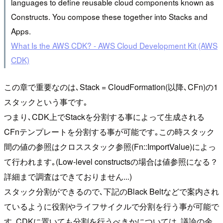
languages to define reusable cloud components known as
Constructs. You compose these together into Stacks and
Apps.
What Is the AWS CDK? - AWS Cloud Development Kit (AWS
CDK)
この章で重要なのは､Stack = CloudFormation(以降､CFn)の1
スタックという事です｡
つまり､CDK上でStackを分割する事によって生成される
CFnテンプレートを分割する事が可能です｡この時スタック
間の値の参照はクロススタック参照(Fn::ImportValue)によっ
て行われます｡(Low-level constructsの場合は値参照になる？
詳細まで調査はできておりません...)
スタック分割ができるので､下記のBlack Beltなどで案内され
ているように役割やライフサイクルで分割を行う事が可能で
す｡CDKに置いても分割を行うべきかについては､議論の余