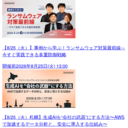
【8/25（火）】事例から学ぶ！ランサムウェア対策最前線～
今すぐ実践できる多重防御戦略
開催前
2026年8月25日(火) 13:00
【8/25（火）札幌】生成AIを“会社の武器”にする方法〜AWS
で加速するデータ分析と、安全に導入する仕組み〜