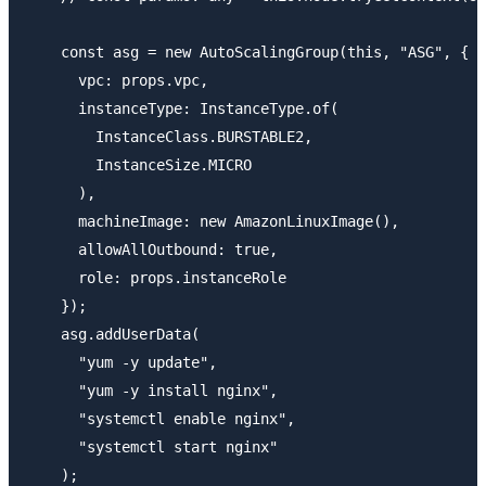
    const asg = new AutoScalingGroup(this, "ASG", {

      vpc: props.vpc,

      instanceType: InstanceType.of(

        InstanceClass.BURSTABLE2,

        InstanceSize.MICRO

      ),

      machineImage: new AmazonLinuxImage(),

      allowAllOutbound: true,

      role: props.instanceRole

    });

    asg.addUserData(

      "yum -y update",

      "yum -y install nginx",

      "systemctl enable nginx",

      "systemctl start nginx"

    );
