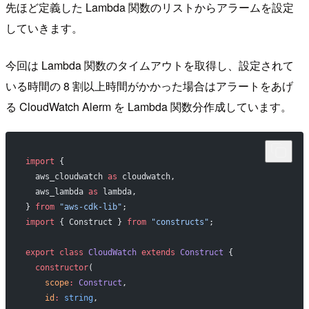
先ほど定義した Lambda 関数のリストからアラームを設定
していきます。
今回は Lambda 関数のタイムアウトを取得し、設定されて
いる時間の 8 割以上時間がかかった場合はアラートをあげ
る CloudWatch Alerm を Lambda 関数分作成しています。
import
 {
  aws_cloudwatch 
as
 cloudwatch,
  aws_lambda 
as
 lambda,
} 
from
 "aws-cdk-lib"
;
import
 { Construct } 
from
 "constructs"
;
export
 class
 CloudWatch
 extends
 Construct
 {
  constructor
(
    scope
:
 Construct
,
    id
:
 string
,