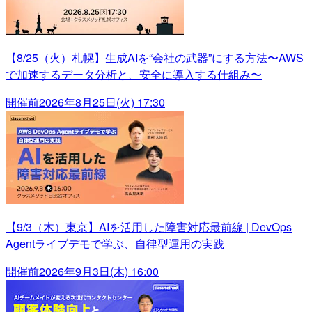
【8/25（火）札幌】生成AIを“会社の武器”にする方法〜AWS
で加速するデータ分析と、安全に導入する仕組み〜
開催前
2026年8月25日(火) 17:30
【9/3（木）東京】AIを活用した障害対応最前線 | DevOps
Agentライブデモで学ぶ、自律型運用の実践
開催前
2026年9月3日(木) 16:00