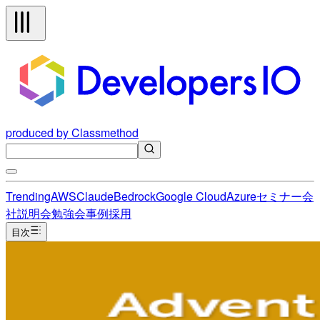
produced by Classmethod
Trending
AWS
Claude
Bedrock
Google Cloud
Azure
セミナー
会
社説明会
勉強会
事例
採用
目次