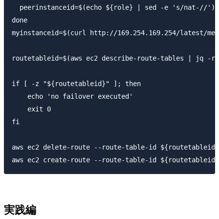
  peerinstanceid=$(echo ${role} | sed -e 's/nat-//')

done

myinstanceid=$(curl http://169.254.169.254/latest/met
routetableid=$(aws ec2 describe-route-tables | jq -r 
if [ -z "${routetableid}" ]; then

    echo 'no failover executed'

    exit 0

fi

aws ec2 delete-route --route-table-id ${routetableid}
実践編