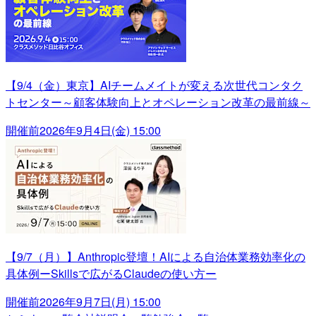
【9/4（金）東京】AIチームメイトが変える次世代コンタク
トセンター～顧客体験向上とオペレーション改革の最前線～
開催前
2026年9月4日(金) 15:00
【9/7（月）】Anthropic登壇！AIによる自治体業務効率化の
具体例ーSkillsで広がるClaudeの使い方ー
開催前
2026年9月7日(月) 15:00