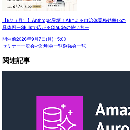
【9/7（月）】Anthropic登壇！AIによる自治体業務効率化の
具体例ーSkillsで広がるClaudeの使い方ー
開催前
2026年9月7日(月) 15:00
セミナー一覧
会社説明会一覧
勉強会一覧
関連記事