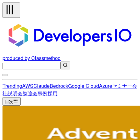
produced by Classmethod
Trending
AWS
Claude
Bedrock
Google Cloud
Azure
セミナー
会
社説明会
勉強会
事例
採用
目次