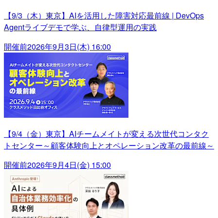
【9/3（木）東京】AIを活用した障害対応最前線 | DevOps
Agentライブデモで学ぶ、自律型運用の実践
開催前
2026年9月3日(木) 16:00
【9/4（金）東京】AIチームメイトが変える次世代コンタク
トセンター～顧客体験向上とオペレーション改革の最前線～
開催前
2026年9月4日(金) 15:00