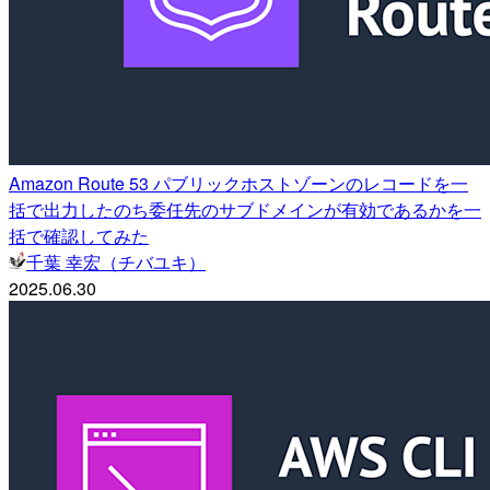
Amazon Route 53 パブリックホストゾーンのレコードを一
括で出力したのち委任先のサブドメインが有効であるかを一
括で確認してみた
千葉 幸宏（チバユキ）
2025.06.30