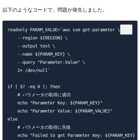
以下のようなコードで、問題が発生しました。
readonly PARAM_VALUE=`aws ssm get-parameter \

    --region ${REGION} \

    --output text \

    --name ${PARAM_KEY} \

    --query "Parameter.Value" \

    2> /dev/null`

if [ $? -eq 0 ]; then

    # パラメータの取得に成功

    echo "Parameter Key: ${PARAM_KEY}"

    echo "Parameter Value: ${PARAM_VALUE}"

else

    # パラメータの取得に失敗

    echo "Failed to get Parameter Key: ${PARAM_KEY} i