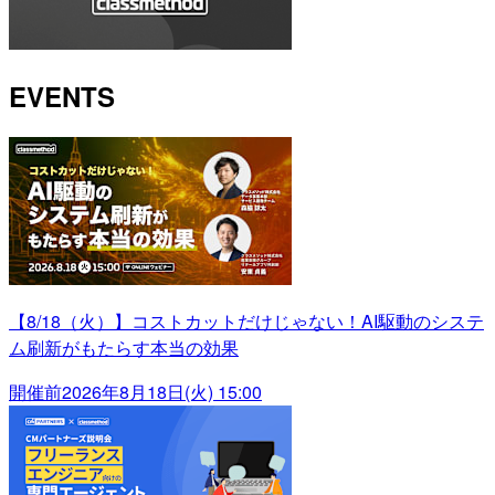
EVENTS
【8/18（火）】コストカットだけじゃない！AI駆動のシステ
ム刷新がもたらす本当の効果
開催前
2026年8月18日(火) 15:00