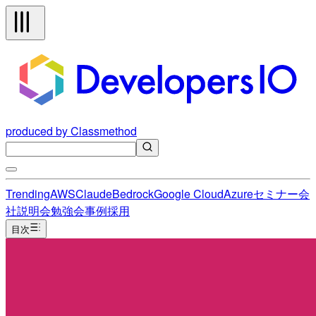
produced by Classmethod
Trending
AWS
Claude
Bedrock
Google Cloud
Azure
セミナー
会
社説明会
勉強会
事例
採用
目次