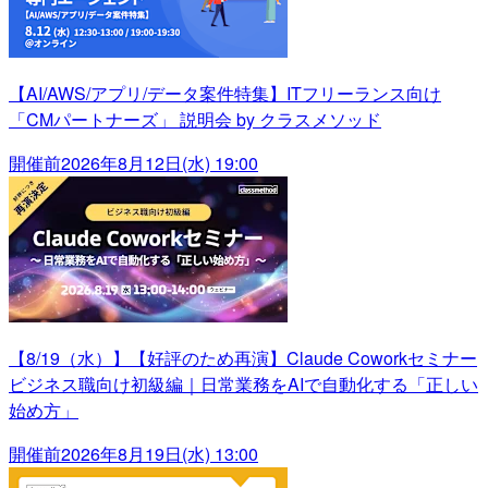
【AI/AWS/アプリ/データ案件特集】ITフリーランス向け
「CMパートナーズ」 説明会 by クラスメソッド
開催前
2026年8月12日(水) 19:00
【8/19（水）】【好評のため再演】Claude Coworkセミナー
ビジネス職向け初級編｜日常業務をAIで自動化する「正しい
始め方」
開催前
2026年8月19日(水) 13:00