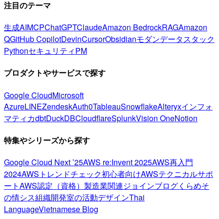
注目のテーマ
生成AI
MCP
ChatGPT
Claude
Amazon Bedrock
RAG
Amazon
Q
GitHub Copilot
Devin
Cursor
Obsidian
モダンデータスタック
Python
セキュリティ
PM
プロダクトやサービスで探す
Google Cloud
Microsoft
Azure
LINE
Zendesk
Auth0
Tableau
Snowflake
Alteryx
インフォ
マティカ
dbt
DuckDB
Cloudflare
Splunk
Vision One
Notion
特集やシリーズから探す
Google Cloud Next ’25
AWS re:Invent 2025
AWS再入門
2024
AWSトレンドチェック
初心者向け
AWSテクニカルサポ
ート
AWS認定（資格）
製造業関連
ジョインブログ
くらめそ
の情シス
組織開発室の活動
デザイン
Thai
Language
Vietnamese Blog