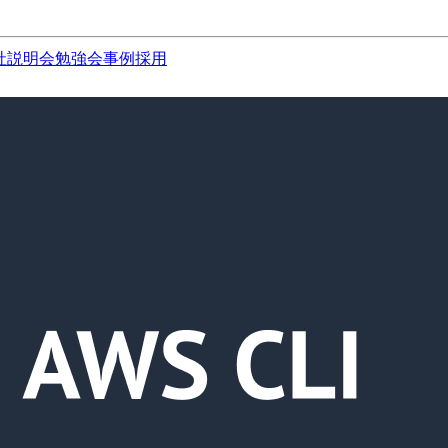
社説明会
勉強会
事例
採用