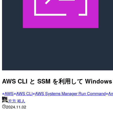
AWS CLI と SSM を利用して Wi
AWS
AWS CLI
AWS Systems Manager Run Command
Am
片方 裕人
2024.11.02