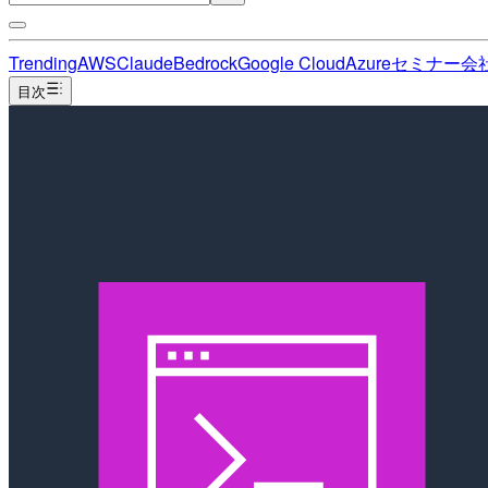
Trending
AWS
Claude
Bedrock
Google Cloud
Azure
セミナー
会
目次