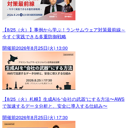
【8/25（火）】事例から学ぶ！ランサムウェア対策最前線～
今すぐ実践できる多重防御戦略
開催前
2026年8月25日(火) 13:00
【8/25（火）札幌】生成AIを“会社の武器”にする方法〜AWS
で加速するデータ分析と、安全に導入する仕組み〜
開催前
2026年8月25日(火) 17:30