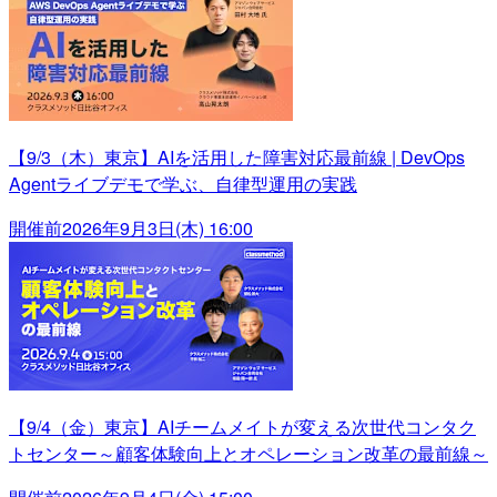
【9/3（木）東京】AIを活用した障害対応最前線 | DevOps
Agentライブデモで学ぶ、自律型運用の実践
開催前
2026年9月3日(木) 16:00
【9/4（金）東京】AIチームメイトが変える次世代コンタク
トセンター～顧客体験向上とオペレーション改革の最前線～