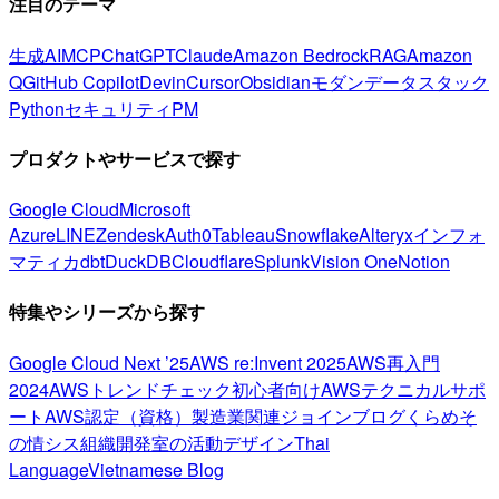
注目のテーマ
生成AI
MCP
ChatGPT
Claude
Amazon Bedrock
RAG
Amazon
Q
GitHub Copilot
Devin
Cursor
Obsidian
モダンデータスタック
Python
セキュリティ
PM
プロダクトやサービスで探す
Google Cloud
Microsoft
Azure
LINE
Zendesk
Auth0
Tableau
Snowflake
Alteryx
インフォ
マティカ
dbt
DuckDB
Cloudflare
Splunk
Vision One
Notion
特集やシリーズから探す
Google Cloud Next ’25
AWS re:Invent 2025
AWS再入門
2024
AWSトレンドチェック
初心者向け
AWSテクニカルサポ
ート
AWS認定（資格）
製造業関連
ジョインブログ
くらめそ
の情シス
組織開発室の活動
デザイン
Thai
Language
Vietnamese Blog