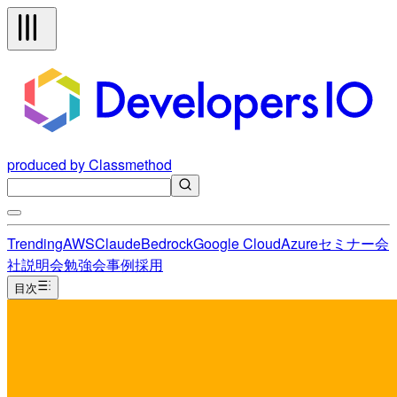
produced by Classmethod
Trending
AWS
Claude
Bedrock
Google Cloud
Azure
セミナー
会
社説明会
勉強会
事例
採用
目次