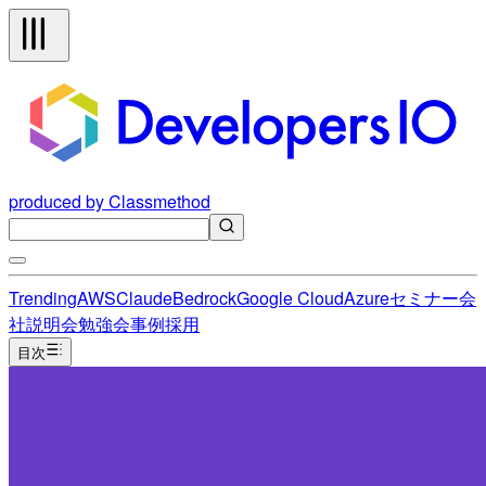
produced by Classmethod
Trending
AWS
Claude
Bedrock
Google Cloud
Azure
セミナー
会
社説明会
勉強会
事例
採用
目次