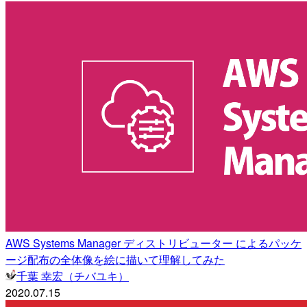
AWS Systems Manager ディストリビューター によるパッケ
ージ配布の全体像を絵に描いて理解してみた
千葉 幸宏（チバユキ）
2020.07.15