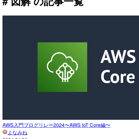
# 図解 の記事一覧
AWS入門ブログリレー2024〜AWS IoT Core編〜
よなみね