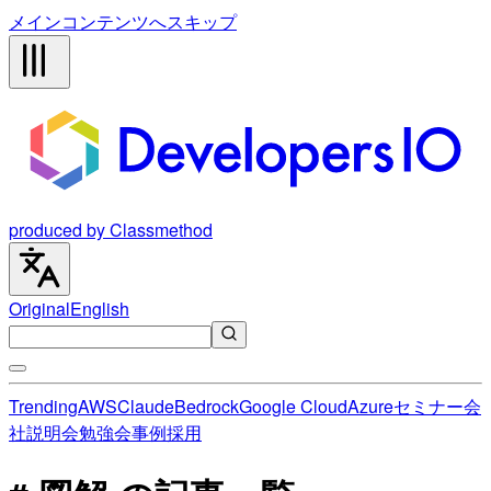
メインコンテンツへスキップ
produced by Classmethod
Original
English
Trending
AWS
Claude
Bedrock
Google Cloud
Azure
セミナー
会
社説明会
勉強会
事例
採用