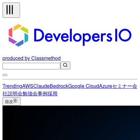
produced by Classmethod
Trending
AWS
Claude
Bedrock
Google Cloud
Azure
セミナー
会
社説明会
勉強会
事例
採用
目次