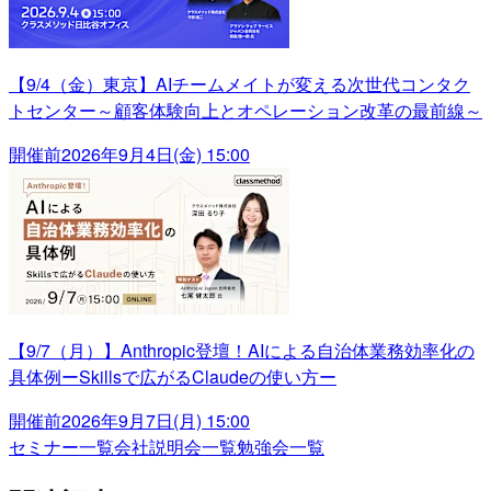
【9/4（金）東京】AIチームメイトが変える次世代コンタク
トセンター～顧客体験向上とオペレーション改革の最前線～
開催前
2026年9月4日(金) 15:00
【9/7（月）】Anthropic登壇！AIによる自治体業務効率化の
具体例ーSkillsで広がるClaudeの使い方ー
開催前
2026年9月7日(月) 15:00
セミナー一覧
会社説明会一覧
勉強会一覧