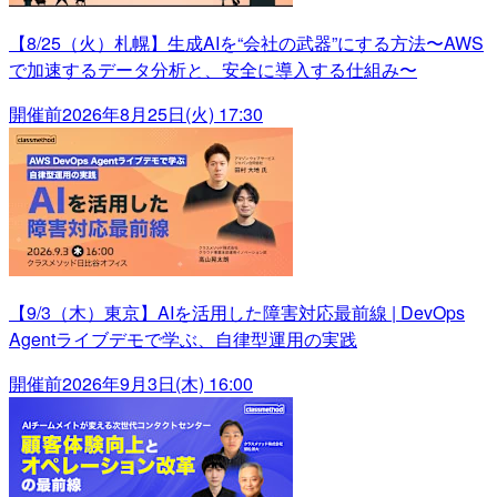
【8/25（火）札幌】生成AIを“会社の武器”にする方法〜AWS
で加速するデータ分析と、安全に導入する仕組み〜
開催前
2026年8月25日(火) 17:30
【9/3（木）東京】AIを活用した障害対応最前線 | DevOps
Agentライブデモで学ぶ、自律型運用の実践
開催前
2026年9月3日(木) 16:00