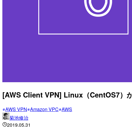
[AWS Client VPN] Linux（CentOS
AWS VPN
Amazon VPC
AWS
菊池修治
2019.05.31