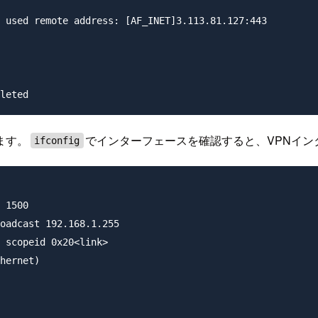
 used remote address: [AF_INET]3.113.81.127:443

ます。
でインターフェースを確認すると、VPNイン
ifconfig
 1500

oadcast 192.168.1.255

 scopeid 0x20<link>

hernet)
