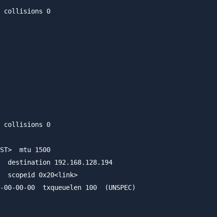
 collisions 0

 collisions 0

ST>  mtu 1500

  destination 192.168.128.194

  scopeid 0x20<link>

-00-00-00  txqueuelen 100  (UNSPEC)
