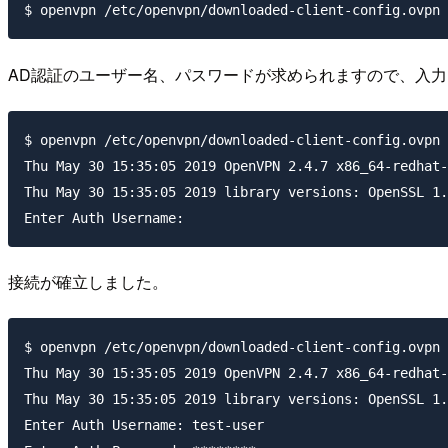
AD認証のユーザー名、パスワードが求められますので、入
$ openvpn /etc/openvpn/downloaded-client-config.ovpn

Thu May 30 15:35:05 2019 OpenVPN 2.4.7 x86_64-redhat-
Thu May 30 15:35:05 2019 library versions: OpenSSL 1.
接続が確立しました。
$ openvpn /etc/openvpn/downloaded-client-config.ovpn

Thu May 30 15:35:05 2019 OpenVPN 2.4.7 x86_64-redhat-
Thu May 30 15:35:05 2019 library versions: OpenSSL 1.
Enter Auth Username: test-user
