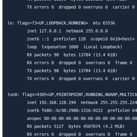
        TX errors 0  dropped 0 overruns 0  carrier 0 
lo: flags=73<UP,LOOPBACK,RUNNING>  mtu 65536

        inet 127.0.0.1  netmask 255.0.0.0

        inet6 ::1  prefixlen 128  scopeid 0x10<host>

        loop  txqueuelen 1000  (Local Loopback)

        RX packets 98  bytes 13784 (13.4 KiB)

        RX errors 0  dropped 0  overruns 0  frame 0

        TX packets 98  bytes 13784 (13.4 KiB)

        TX errors 0  dropped 0 overruns 0  carrier 0 
tun0: flags=4305<UP,POINTOPOINT,RUNNING,NOARP,MULTICA
        inet 192.168.128.194  netmask 255.255.255.224
        inet6 fe80::bc98:2980:1316:9222  prefixlen 64
        unspec 00-00-00-00-00-00-00-00-00-00-00-00-00
        RX packets 5127  bytes 4507074 (4.2 MiB)

        RX errors 0  dropped 0  overruns 0  frame 0
