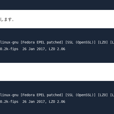
力します。
linux-gnu [Fedora EPEL patched] [SSL (OpenSSL)] [LZO] [L
0.2k-fips  26 Jan 2017, LZO 2.06

linux-gnu [Fedora EPEL patched] [SSL (OpenSSL)] [LZO] [L
0.2k-fips  26 Jan 2017, LZO 2.06
