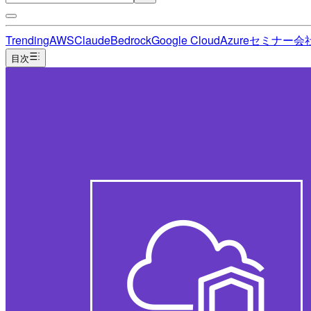
Trending
AWS
Claude
Bedrock
Google Cloud
Azure
セミナー
会
目次