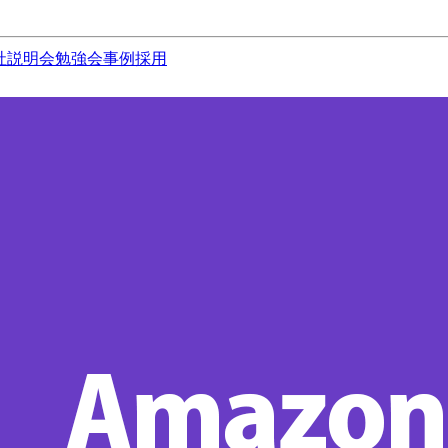
社説明会
勉強会
事例
採用