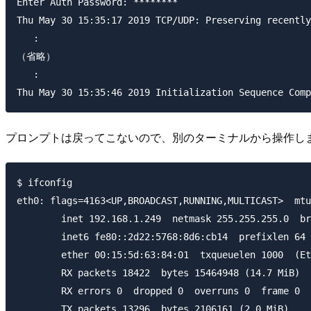
Enter Auth Password: ********

Thu May 30 15:35:17 2019 TCP/UDP: Preserving recently
   :

（省略）

   :

プロンプトは戻ってこないので、別のターミナルから操作し
$ ifconfig

eth0: flags=4163<UP,BROADCAST,RUNNING,MULTICAST>  mtu
        inet 192.168.1.249  netmask 255.255.255.0  br
        inet6 fe80::2d22:5768:8d6:cb14  prefixlen 64 
        ether 00:15:5d:63:84:01  txqueuelen 1000  (Et
        RX packets 18422  bytes 15464948 (14.7 MiB)

        RX errors 0  dropped 0  overruns 0  frame 0

        TX packets 13296  bytes 2106161 (2.0 MiB)
