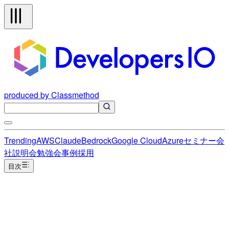
produced by Classmethod
Trending
AWS
Claude
Bedrock
Google Cloud
Azure
セミナー
会
社説明会
勉強会
事例
採用
目次