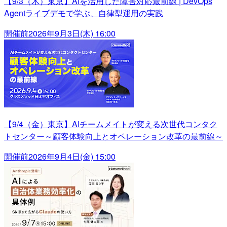
【9/3（木）東京】AIを活用した障害対応最前線 | DevOps
Agentライブデモで学ぶ、自律型運用の実践
開催前
2026年9月3日(木) 16:00
【9/4（金）東京】AIチームメイトが変える次世代コンタク
トセンター～顧客体験向上とオペレーション改革の最前線～
開催前
2026年9月4日(金) 15:00