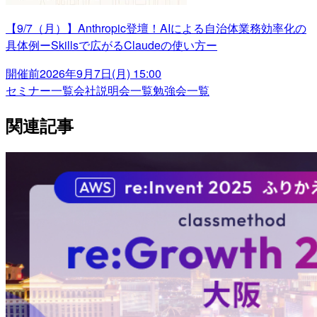
【9/7（月）】Anthropic登壇！AIによる自治体業務効率化の
具体例ーSkillsで広がるClaudeの使い方ー
開催前
2026年9月7日(月) 15:00
セミナー一覧
会社説明会一覧
勉強会一覧
関連記事