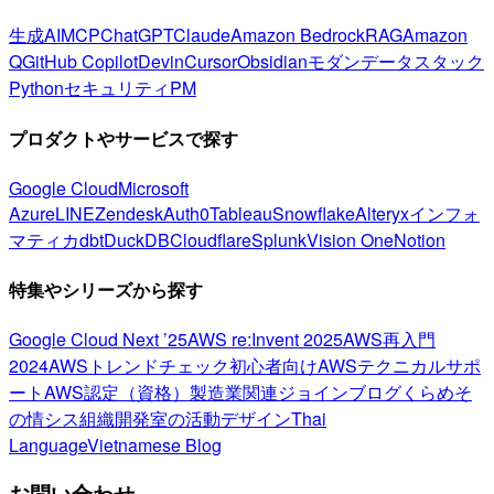
生成AI
MCP
ChatGPT
Claude
Amazon Bedrock
RAG
Amazon
Q
GitHub Copilot
Devin
Cursor
Obsidian
モダンデータスタック
Python
セキュリティ
PM
プロダクトやサービスで探す
Google Cloud
Microsoft
Azure
LINE
Zendesk
Auth0
Tableau
Snowflake
Alteryx
インフォ
マティカ
dbt
DuckDB
Cloudflare
Splunk
Vision One
Notion
特集やシリーズから探す
Google Cloud Next ’25
AWS re:Invent 2025
AWS再入門
2024
AWSトレンドチェック
初心者向け
AWSテクニカルサポ
ート
AWS認定（資格）
製造業関連
ジョインブログ
くらめそ
の情シス
組織開発室の活動
デザイン
Thai
Language
Vietnamese Blog
お問い合わせ