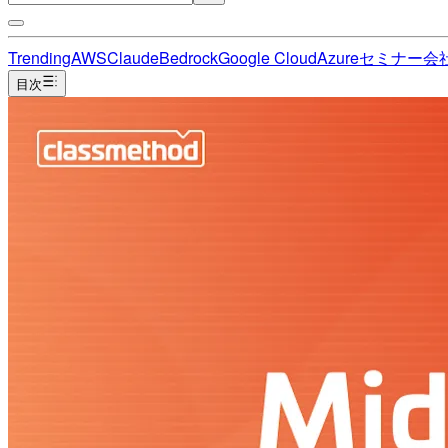
Trending
AWS
Claude
Bedrock
Google Cloud
Azure
セミナー
会
目次