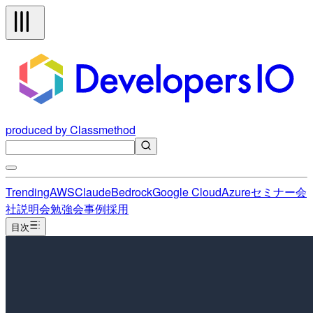
produced by Classmethod
Trending
AWS
Claude
Bedrock
Google Cloud
Azure
セミナー
会
社説明会
勉強会
事例
採用
目次