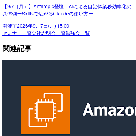
【9/7（月）】Anthropic登壇！AIによる自治体業務効率化の
具体例ーSkillsで広がるClaudeの使い方ー
開催前
2026年9月7日(月) 15:00
セミナー一覧
会社説明会一覧
勉強会一覧
関連記事