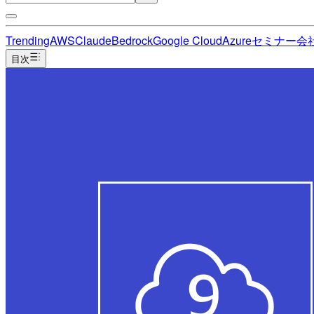
Trending
AWS
Claude
Bedrock
Google Cloud
Azure
セミナー
会
目次