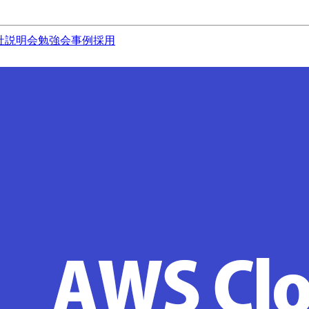
社説明会
勉強会
事例
採用