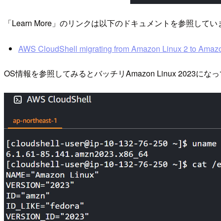
「Learn More」のリンクは以下のドキュメントを参照してい
AWS CloudShell migrating from Amazon Linux 2 to Amaz
OS情報を参照してみるとバッチリAmazon Linux 2023に