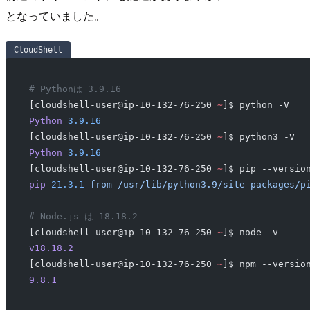
となっていました。
CloudShell
# Pythonは 3.9.16
[cloudshell-user@ip-10-132-76-250 
~
]$ python -V
Python
 3.9.16
[cloudshell-user@ip-10-132-76-250 
~
]$ python3 -V
Python
 3.9.16
[cloudshell-user@ip-10-132-76-250 
~
]$ pip --versio
pip
 21.3.1
 from
 /usr/lib/python3.9/site-packages/p
# Node.js は 18.18.2
[cloudshell-user@ip-10-132-76-250 
~
]$ node -v
v18.18.2
[cloudshell-user@ip-10-132-76-250 
~
]$ npm --versio
9.8.1