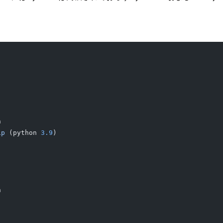
n
ip
 (python 
3.9
)
n