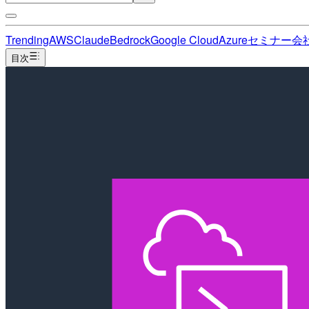
Trending
AWS
Claude
Bedrock
Google Cloud
Azure
セミナー
会
目次