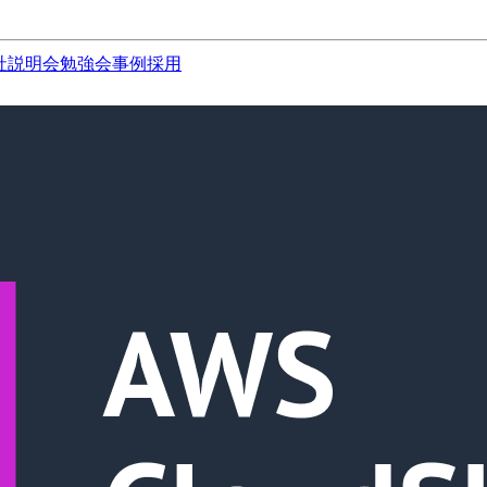
社説明会
勉強会
事例
採用