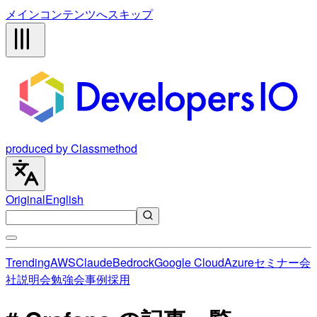
メインコンテンツへスキップ
produced by Classmethod
Original
English
Trending
AWS
Claude
Bedrock
Google Cloud
Azure
セミナー
会
社説明会
勉強会
事例
採用