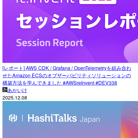
[レポート] AWS CDK / Grafana / OpenTelemetryを組み合わ
せたAmazon ECSのオブザーバビリティソリューションの
構築方法を学んできました #AWSreInvent #DEV338
あかいけ
2025.12.08