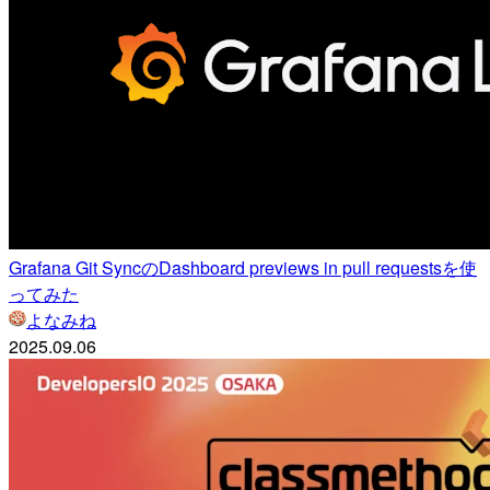
Grafana Git SyncのDashboard previews in pull requestsを使
ってみた
よなみね
2025.09.06