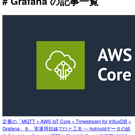
# Grafana の記事一覧
定番の「MQTT + AWS IoT Core + Timestream for InfluxDB +
Grafana」を、実運用目線でひと工夫 ― hot/coldデータの組