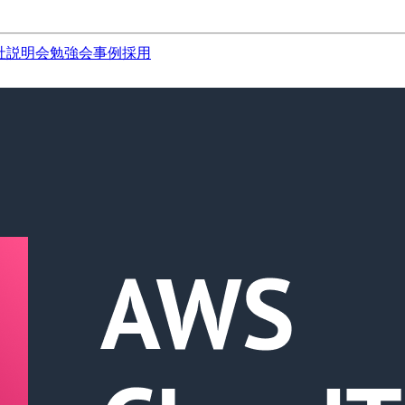
社説明会
勉強会
事例
採用