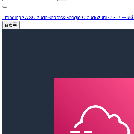
Trending
AWS
Claude
Bedrock
Google Cloud
Azure
セミナー
会
目次