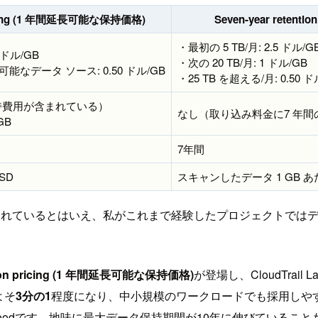
 pricing (1 年間延長可能な保持価格)
Seven-year retent
・最初の 5 TB/月: 2.5 ドル/G
 ドル/GB
・次の 20 TB/月: 1 ドル/GB
能なデータ ソース: 0.50 ドル/GB
・25 TB を超える/月: 0.50 ド
持費用が含まれている）
なし（取り込み料金に7 年
GB
7年間
SD
スキャンしたデータ 1 GB あたり
まれているとはいえ、私がこれまで経験したプロジェクトではデ
ention pricing (1 年間延長可能な保持価格)
が登場し、CloudTra
よそ
3分の1
程度になり、中小規模のワークロードでも採用しや
oodです。地味に最大データ保持期間が10年に伸びていること