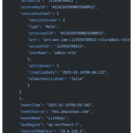
    "accountId"
: 
"123456789012"
,
    "accessKeyId"
: 
"ASIAIOSFODNN7EXAMPLE"
,
    "sessionContext"
: {
        "sessionIssuer"
: {
        "type"
: 
"Role"
,
        "principalId"
: 
"ASIAIOSFODNN7EXAMPLE"
,
        "arn"
: 
"arn:aws:iam::123456789012:role/admin-role"
        "accountId"
: 
"123456789012"
,
        "userName"
: 
"admin-role"
        },
        "attributes"
: {
        "creationDate"
: 
"2025-02-14T06:04:22Z"
,
        "mfaAuthenticated"
: 
"false"
        }
    }
    },
    "eventTime"
: 
"2025-02-14T08:50:38Z"
,
    "eventSource"
: 
"kms.amazonaws.com"
,
    "eventName"
: 
"ListKeys"
,
    "awsRegion"
: 
"ap-northeast-1"
,
    "sourceIPAddress"
: 
"10.0.129.3"
,