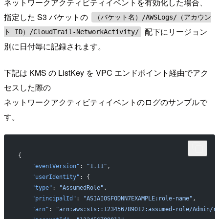
ネットワークアクティビティイベントを有効化した場合、
指定した S3 バケットの
（バケット名）/AWSLogs/（アカウン
配下にリージョン
ト ID）/CloudTrail-NetworkActivity/
別に日付毎に記録されます。
下記は KMS の ListKey を VPC エンドポイント経由でアク
セスした際の
ネットワークアクティビティイベントのログのサンプルで
す。
{
    "eventVersion"
: 
"1.11"
,
    "userIdentity"
: {
    "type"
: 
"AssumedRole"
,
    "principalId"
: 
"ASIAIOSFODNN7EXAMPLE:role-name"
,
    "arn"
: 
"arn:aws:sts::123456789012:assumed-role/Admin/r