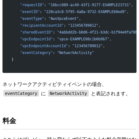
    "requestID"
: 
"16bcc089-ac49-43f1-9177-EXAMPLE23731"
,
    "eventID"
: 
"228ca3c8-5f95-4a8a-9732-EXAMPLE60ed9"
,
    "eventType"
: 
"AwsVpceEvent"
,
    "recipientAccountId"
: 
"123456789012"
,
    "sharedEventID"
: 
"4abbdd2b-b0d6-4f21-b3dc-b1f94e0faf8b
    "vpcEndpointId"
: 
"vpce-EXAMPLE08c1b6b9b7"
,
    "vpcEndpointAccountId"
: 
"123456789012"
,
    "eventCategory"
: 
"NetworkActivity"
}
ネットワークアクティビティイベントの場合、
に
と表記されます。
eventCategory
NetworkActivity
料金