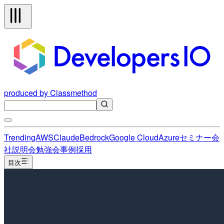
produced by Classmethod
Trending
AWS
Claude
Bedrock
Google Cloud
Azure
セミナー
会
社説明会
勉強会
事例
採用
目次