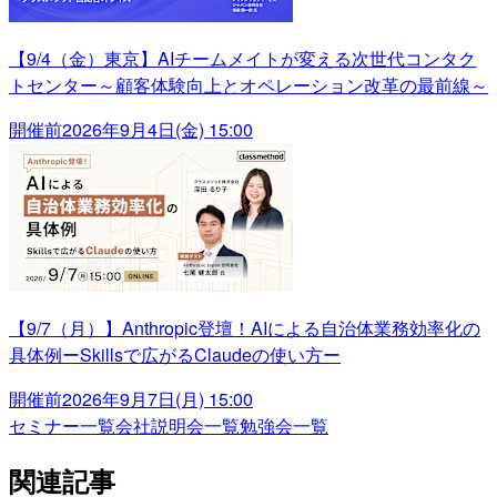
【9/4（金）東京】AIチームメイトが変える次世代コンタク
トセンター～顧客体験向上とオペレーション改革の最前線～
開催前
2026年9月4日(金) 15:00
【9/7（月）】Anthropic登壇！AIによる自治体業務効率化の
具体例ーSkillsで広がるClaudeの使い方ー
開催前
2026年9月7日(月) 15:00
セミナー一覧
会社説明会一覧
勉強会一覧
関連記事