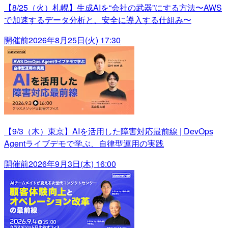
【8/25（火）札幌】生成AIを“会社の武器”にする方法〜AWS
で加速するデータ分析と、安全に導入する仕組み〜
開催前
2026年8月25日(火) 17:30
【9/3（木）東京】AIを活用した障害対応最前線 | DevOps
Agentライブデモで学ぶ、自律型運用の実践
開催前
2026年9月3日(木) 16:00