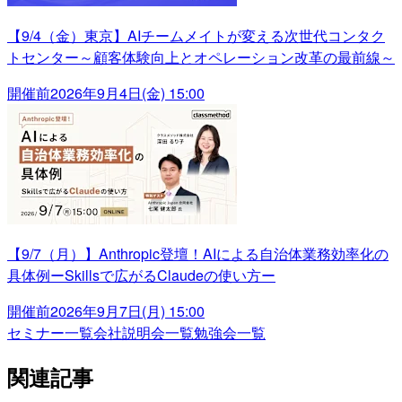
【9/4（金）東京】AIチームメイトが変える次世代コンタク
トセンター～顧客体験向上とオペレーション改革の最前線～
開催前
2026年9月4日(金) 15:00
【9/7（月）】Anthropic登壇！AIによる自治体業務効率化の
具体例ーSkillsで広がるClaudeの使い方ー
開催前
2026年9月7日(月) 15:00
セミナー一覧
会社説明会一覧
勉強会一覧
関連記事