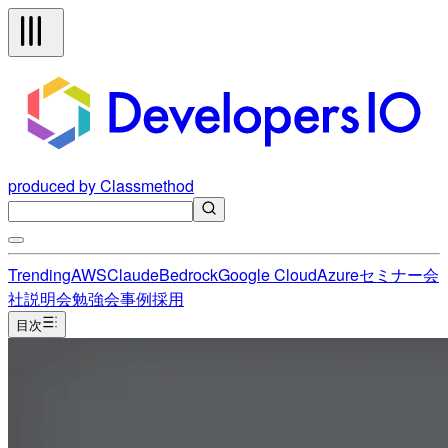
produced by Classmethod
Trending
AWS
Claude
Bedrock
Google Cloud
Azure
セミナー
会
社説明会
勉強会
事例
採用
目次