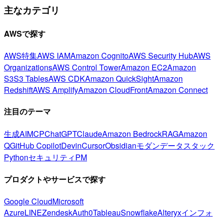
主なカテゴリ
AWSで探す
AWS特集
AWS IAM
Amazon Cognito
AWS Security Hub
AWS
Organizations
AWS Control Tower
Amazon EC2
Amazon
S3
S3 Tables
AWS CDK
Amazon QuickSight
Amazon
Redshift
AWS Amplify
Amazon CloudFront
Amazon Connect
注目のテーマ
生成AI
MCP
ChatGPT
Claude
Amazon Bedrock
RAG
Amazon
Q
GitHub Copilot
Devin
Cursor
Obsidian
モダンデータスタック
Python
セキュリティ
PM
プロダクトやサービスで探す
Google Cloud
Microsoft
Azure
LINE
Zendesk
Auth0
Tableau
Snowflake
Alteryx
インフォ