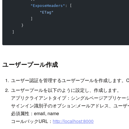
        "ExposeHeaders"
: [
            "ETag"
        ]
    }
]
ユーザープール作成
ユーザー認証を管理するユーザープールを作成します。Co
ユーザープールを以下のように設定し、作成します。
アプリクライアントタイプ：シングルページアプリケーシ
サインイン識別子のオプション:メールアドレス、ユーザ
必須属性：email, name
コールバックURL：
http://localhost:8000