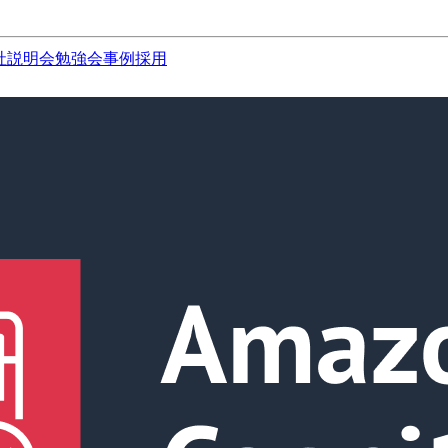
社説明会
勉強会
事例
採用