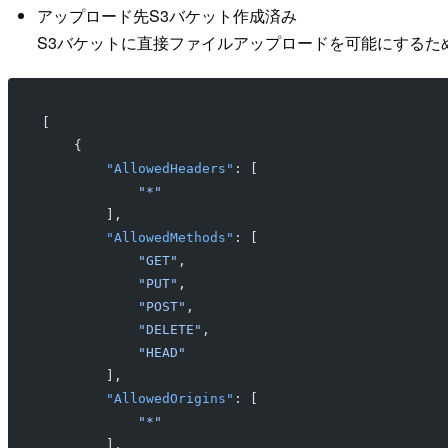
アップロード先S3バケット作成済み
S3バケットに直接ファイルアップロードを可能にするた
[
    {
        "AllowedHeaders"
: [
            "*"
        ],
        "AllowedMethods"
: [
            "GET"
,
            "PUT"
,
            "POST"
,
            "DELETE"
,
            "HEAD"
        ],
        "AllowedOrigins"
: [
            "*"
        ],