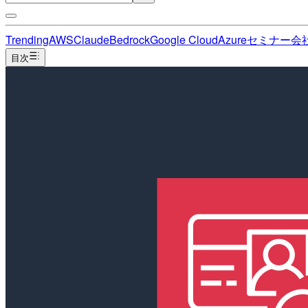
Trending
AWS
Claude
Bedrock
Google Cloud
Azure
セミナー
会
目次