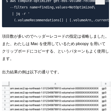
$ aws compute-optimizer get-ebs-volume-recommendation
  --filters name=Finding,values=NotOptimized\

   | jq -r '

項目数が多いのでヘッダーレコードの指定は省略しました。
また、わたしは Mac を使用しているため pbcopy を用いて
クリップボードにコピーする、というパターンもよく使用し
ます。
出力結果の例は以下の通りです。