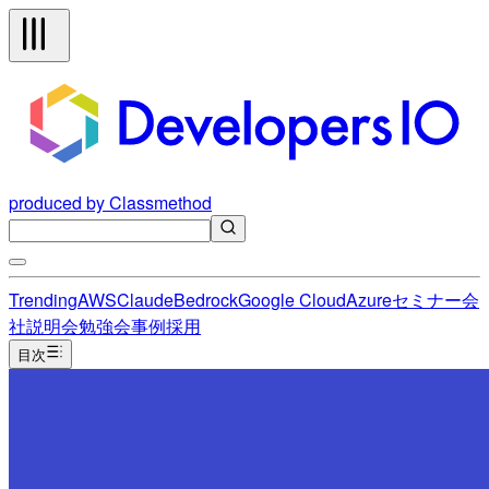
produced by Classmethod
Trending
AWS
Claude
Bedrock
Google Cloud
Azure
セミナー
会
社説明会
勉強会
事例
採用
目次