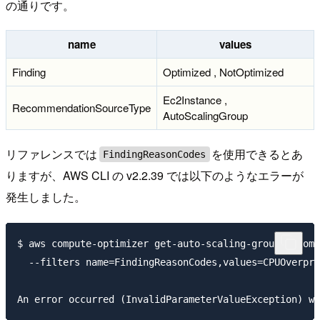
の通りです。
name
values
Finding
Optimized , NotOptimized
Ec2Instance ,
RecommendationSourceType
AutoScalingGroup
リファレンスでは
を使用できるとあ
FindingReasonCodes
りますが、AWS CLI の v2.2.39 では以下のようなエラーが
発生しました。
$ aws compute-optimizer get-auto-scaling-group-recomm
  --filters name=FindingReasonCodes,values=CPUOverpro