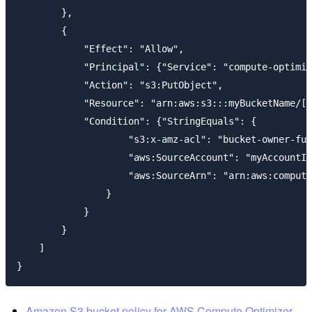
        },

        {

            "Effect": "Allow",

            "Principal": {"Service": "compute-optimiz
            "Action": "s3:PutObject",

            "Resource": "arn:aws:s3:::myBucketName/[o
            "Condition": {"StringEquals": {

                    "s3:x-amz-acl": "bucket-owner-ful
                    "aws:SourceAccount": "myAccountID
                    "aws:SourceArn": "arn:aws:compute
                }

            }

        }

    ]

Amazon S3 bucket policy for AWS Compute Optimizer -