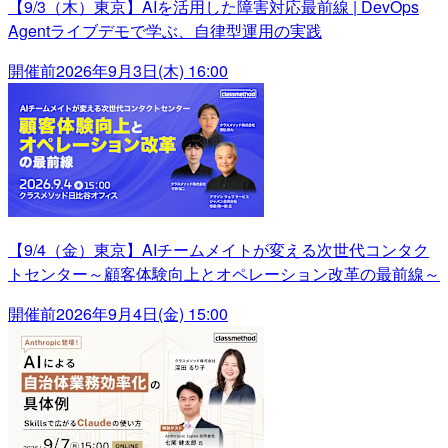
【9/3（木）東京】AIを活用した障害対応最前線 | DevOps
Agentライブデモで学ぶ、自律型運用の実践
開催前
2026年9月3日(木) 16:00
【9/4（金）東京】AIチームメイトが変える次世代コンタク
トセンター～顧客体験向上とオペレーション改革の最前線～
開催前
2026年9月4日(金) 15:00