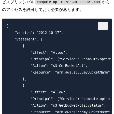
ビスプリンシパル
から
compute-optimizer.amazonaws.com
のアクセスを許可しておく必要があります。
{

    "Version": "2012-10-17",

    "Statement": [

        {

            "Effect": "Allow",

            "Principal": {"Service": "compute-optimiz
            "Action": "s3:GetBucketAcl",

            "Resource": "arn:aws:s3:::myBucketName"

        },

        {

            "Effect": "Allow",

            "Principal": {"Service": "compute-optimiz
            "Action": "s3:GetBucketPolicyStatus",

            "Resource": "arn:aws:s3:::myBucketName"
