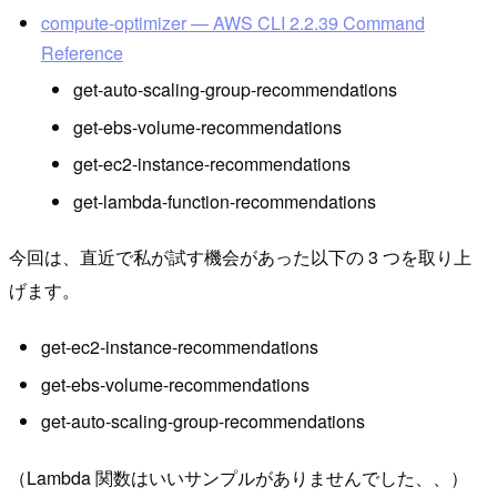
compute-optimizer — AWS CLI 2.2.39 Command
Reference
get-auto-scaling-group-recommendations
get-ebs-volume-recommendations
get-ec2-instance-recommendations
get-lambda-function-recommendations
今回は、直近で私が試す機会があった以下の 3 つを取り上
げます。
get-ec2-instance-recommendations
get-ebs-volume-recommendations
get-auto-scaling-group-recommendations
（Lambda 関数はいいサンプルがありませんでした、、）