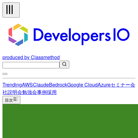
produced by Classmethod
Trending
AWS
Claude
Bedrock
Google Cloud
Azure
セミナー
会
社説明会
勉強会
事例
採用
目次