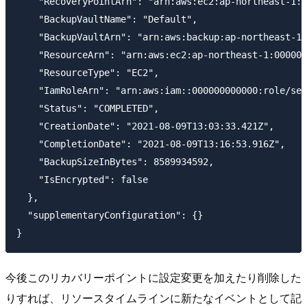
    "RecoveryPointArn": "arn:aws:ec2:ap-northeast-1::
    "BackupVaultName": "Default",

    "BackupVaultArn": "arn:aws:backup:ap-northeast-1:
    "ResourceArn": "arn:aws:ec2:ap-northeast-1:000000
    "ResourceType": "EC2",

    "IamRoleArn": "arn:aws:iam::000000000000:role/ser
    "Status": "COMPLETED",

    "CreationDate": "2021-08-09T13:03:33.421Z",

    "CompletionDate": "2021-08-09T13:16:53.916Z",

    "BackupSizeInBytes": 8589934592,

    "IsEncrypted": false

  },

  "supplementaryConfiguration": {}

今後このリカバリーポイントに設定変更を加えたり削除した
りすれば、リソースタイムラインに新たなイベントとして記