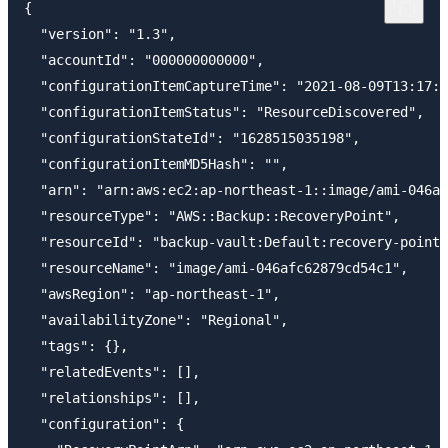
{

  "version": "1.3",

  "accountId": "000000000000",

  "configurationItemCaptureTime": "2021-08-09T13:17:1
  "configurationItemStatus": "ResourceDiscovered",

  "configurationStateId": "1628515035198",

  "configurationItemMD5Hash": "",

  "arn": "arn:aws:ec2:ap-northeast-1::image/ami-046af
  "resourceType": "AWS::Backup::RecoveryPoint",

  "resourceId": "backup-vault:Default:recovery-point:
  "resourceName": "image/ami-046afc62879cd54c1",

  "awsRegion": "ap-northeast-1",

  "availabilityZone": "Regional",

  "tags": {},

  "relatedEvents": [],

  "relationships": [],

  "configuration": {
