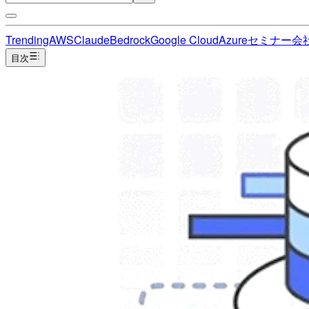
Trending
AWS
Claude
Bedrock
Google Cloud
Azure
セミナー
会
目次