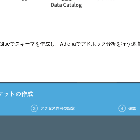
3に保存し、Glueでスキーマを作成し、Athenaでアドホック分析を行