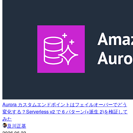
Aurora カスタムエンドポイントはフェイルオーバーでどう
変化する？Serverless v2 で 6 パターン(+派生 2)を検証して
みた
及川正基
2026.06.23