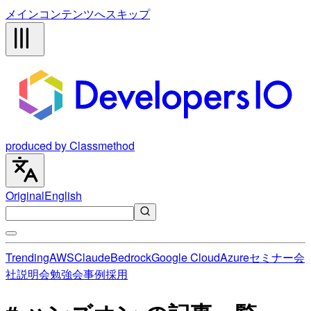
メインコンテンツへスキップ
produced by Classmethod
Original
English
Trending
AWS
Claude
Bedrock
Google Cloud
Azure
セミナー
会
社説明会
勉強会
事例
採用