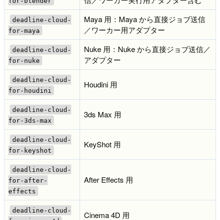
for-blender
Maya 用：Maya から直接ジョブ送信
deadline-cloud-
／ワーカー用アダプター
for-maya
Nuke 用：Nuke から直接ジョブ送信／
deadline-cloud-
アダプター
for-nuke
deadline-cloud-
Houdini 用
for-houdini
deadline-cloud-
3ds Max 用
for-3ds-max
deadline-cloud-
KeyShot 用
for-keyshot
deadline-cloud-
After Effects 用
for-after-
effects
deadline-cloud-
Cinema 4D 用