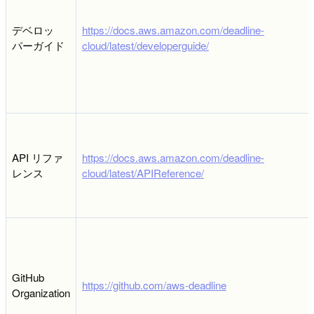
デベロッ
https://docs.aws.amazon.com/deadline-
パーガイド
cloud/latest/developerguide/
API リファ
https://docs.aws.amazon.com/deadline-
レンス
cloud/latest/APIReference/
GitHub
https://github.com/aws-deadline
Organization