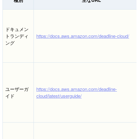
ドキュメン
トランディ
https://docs.aws.amazon.com/deadline-cloud/
ング
ユーザーガ
https://docs.aws.amazon.com/deadline-
イド
cloud/latest/userguide/