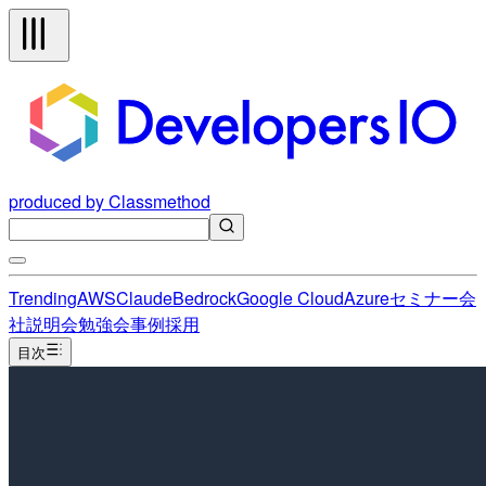
produced by Classmethod
Trending
AWS
Claude
Bedrock
Google Cloud
Azure
セミナー
会
社説明会
勉強会
事例
採用
目次